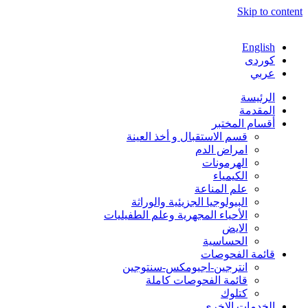
Skip to content
English
كوردی
عربي
الرئیسة
المقدمة
أقسام المختبر
‌‌‌قسم الاستقبال و أخذ العینة‌
امراض الدم
الهرمونات
الكیمیاء
علم المناعة
البيولوجيا الجزيئية والوراثة
الأحياء المجهریة وعلم الطفيليات
الایض
الحساسیة
قائمة الفحوصات
انترجين-اجيومكس-سنتوجين
قائمة الفحوصات كاملة
كتلوك
الخدمات الاخری