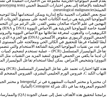
يقدم قسم البيولوجيا الجزيئية مجموعة من الاختبارات المفيدة في تشخيص ومراقبة تط
الخبيثة(neurological malignancies).
تمنح بعض الطفرات الجينية نتائج إنذارية ويمكن استخدامها أيضًا لتوجيه ق
البيولوجيا الجزيئية هي دراسة الكائنات الحية على مستوى الجزيئات ال
النهجين في علم الأحياء صالحان بنفس القدر، على الرغم من أن التحس
أهمي
الكربوهيدرات والدهون، لمعرفة تفاعلاتها مع الأحماض النووية والبروتي
الحمض النووي الريبوزي من
أيضًا للعلماء فرصًا للتحقيق في الكائن الحي ومعالجته على المستوى 
في عدد من تقنيات البيولوجيا الجزيئية الشائعة الاستخدام والتي تتض
تفاعل البوليميراز المتسلسل (PCR) – عمل
أن لدينا ما يكفي من الحمض النووي لتنفيذ المزيد من التقنيات مثل 
النووي) وتشخيص الأمراض. يمكن أيضًا استخدام تفاعل البوليميراز 
التهاب الكبد C، فيروس الورم الحليمي البشري، الفيروس المضخم للخلايا الكمي) … إلخ
الجينوم المعروفة بما في ذلك شركة Centogene (ألمانيا)
برامجنا لتحقيق هذه الأهداف تصل إلى ضمان الجودة (QA) والممارسات المعملية الجيدة (GLP).