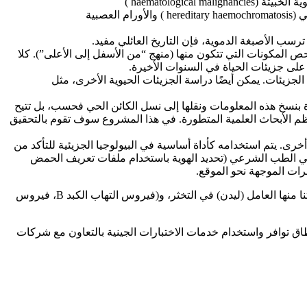
haematologi )
المختلفة بالإضافة إلى بعض اختبارات التنميط الجيني (genotyping tests ) لاعتلالات التخثر (coagulopathies ) وداء ترسب الأصبغة الدموية الوراثي (hereditary haemochromatosis ) والأورام العصبية
 ترسب الأصبغة الدموية، فإن التاريخ العائلي مفيد.
ص المكونات التي تتكون منها (منهج “من الأسفل إلى الأعلى”). كلا
على جزيئات الحياة في السنوات الأخيرة.
يمات الجينية المشفرة في تلك الجزيئات. يمكن أيضًا دراسة الجزيئات الحيوية الأخرى، مثل
مح كيميائيتها الفريدة بنسخ هذه المعلومات ونقلها إلى نسل الكائن الحي فحسب، بل تتيح
عظم الأبحاث العلمية المتطورة. في هذا المشروع سوف تقوم بالتحقيق
ي تجارب أخرى. يتم استخدامه كأداة أساسية في البيولوجيا الجزيئية للتأكد من
ل في الطب الشرعي (تحديد الهوية باستخدام ملفات تعريف الحمض
ات الموجهة نحو الموقع.
هذه كلها اختبارات تعتمد على تفاعل البوليميراز المتسلسل (PCR) وتتطلب DNA أو RNA منقى. يتم إجراء سلسلة من الاختبارات في مختبراتنا منها العامل (ليدن) في التخثر، و(فيروس التهاب الكبد B، فيروس
A لنا شراكة الخصرية لمينة السليمانية بهدفتوسيع نطاق توافر واستخدام خدمات الاختبارات الجينية بالتعاون مع شركات