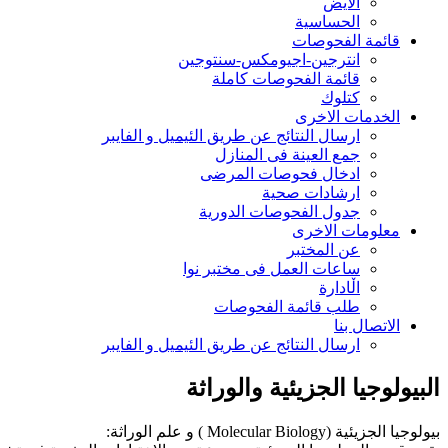
الایض
الحساسیة
قائمة الفحوصات
انترجين-اجيومكس-سنتوجين
قائمة الفحوصات كاملة
كتلوك
الخدمات الاخری
ارسال النتائج عن طریق الئیمیل و الفایبر
جمع العينة فی المنازل
ادخال فحوصات المرضی
ارشادات صحیة
جدول الفحوصات الدوریة
معلومات الاخری
عن المختبر
ساعات العمل فی مختبر نوا
اڵادارة
طلب قائمة الفحوصات
الاتصال بنا
ارسال النتائج عن طریق الئیمیل و الفایبر
البيولوجيا الجزيئية والوراثة
بيولوجيا الجزيئية (Molecular Biology ) و علم الوراثة: