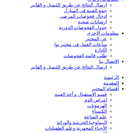
ارسال النتائج عن طریق الئیمیل و الفایبر
جمع العينة فی المنازل
ادخال فحوصات المرضی
ارشادات صحیة
جدول الفحوصات الدوریة
معلومات الاخری
عن المختبر
ساعات العمل فی مختبر نوا
اڵادارة
طلب قائمة الفحوصات
الاتصال بنا
ارسال النتائج عن طریق الئیمیل و الفایبر
الرئیسة
المقدمة
أقسام المختبر
‌‌‌قسم الاستقبال و أخذ العینة‌
امراض الدم
الهرمونات
الكیمیاء
علم المناعة
البيولوجيا الجزيئية والوراثة
الأحياء المجهریة وعلم الطفيليات