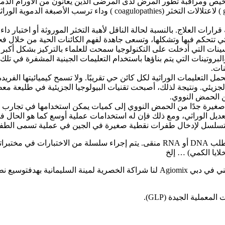
ور المرض لدى المرضى الذين يعانون من الأورام الدموية الخبيثة (cal malignancies
رارات العلاج. بالنسبة لحالة الناقل لأهبة التخثر الموروثة أو اختبار داء
تي تتحكم فيها وتشكلها، وتسعى جاهدة لفهم الكائنات الحية من خلال فح
ينات التي أدخلت على التكنولوجيا سمحت للعلماء بالتركيز بشكل أكبر 
ة خاصة للبيولوجيا الجزيئية هي الأحماض النووية (DNA و RNA) والبروتينات التي يتم بناؤها باستخدام التعل
نات.
قوص الأكسجين (DNA) هو الجزيء الذي يحمل التعليمات الوراثية لكل كائن حي تقريبًا. ولا تس
الجزيئي. ونتيجة لذلك، أصبحت تقنيات البيولوجيا الجزيئية في طليعة م
من الحمض النووي.
ية تستخدم لتضخيم كميات صغيرة جدًا من الحمض النووي إلى كميات يمكن استخدامها ف
التعديل الوراثي، ومع ذلك فإن له استخدامات عملية أوسع كما هو الحا
المتسلسل لإدخال طفرات نقطية صغيرة في الجين في عملية تسمى الطفر
ان مختبرنا و مختبر الجينات المشهورة في تر كياIntergen و مختبر الجيني في دبي giomix