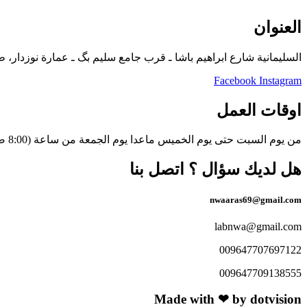
العنوان
السلیمانیة شارع ابراهیم باشا ـ قرب جامع سلیم بگ ـ عمارة نوزدار، ط
Facebook
Instagram
اوقات العمل
من يوم السبت حتى يوم الخميس ماعدا يوم الجمعة من ساعة (8:00 صباحاً حتى ٩ مساءً)
هل لديك سؤال ؟ اتصل بنا
nwaaras69@gmail.com
labnwa@gmail.com
009647707697122
009647709138555
Made with ❤ by dotvision