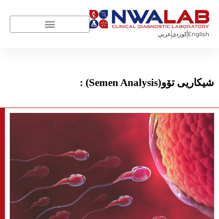
English
كوردی
عربي
شيكاريی تۆو(Semen Analysis) :