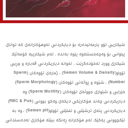
شيكاريی تۆو يارمەتيدەرە بۆ ديايكردنی ئەوهۆكارانەی كە توانای
پیاوانی بۆ وەچەخستنەوە پێوە بەندە . ئەم شيكارييە كۆمەڵێک
شيكاری وورد لەخۆدەگرێت , لەوانە دياريكردنی قەبارە و چڕیی
تۆواو(Semen Volume & Density) ، ژمارەی تۆوەكان (Sperm
Number) ، شێوە و ڕواڵەتی تۆوەكان (Sperm Morphology)
خێرايی و شێوازی جووڵەی تۆوەكان (Sperm Motility) وە
دياريكردنی چەند هۆكارێکی ديكەی وەكو بوونی (RBC & Pus)
دياريكردنی پلەی ترشێتی و تفتێتی تۆواو(Semen pH) ، وە بە
تێكچوونی يەكێك لەم هۆكارانە ڕەنگە ببێتە هۆكاری لەدەستدانی