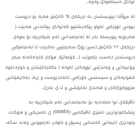
توانای خستنەوەی وەچە..
لە مرۆڤدا پێویستمان بە نزیکەی ٦٤ کاتژمێر هەیە بۆ دروست
بوونی تۆوێکی تەواو پێگەیشتوو کەتوانای پیتاندنی هەبێت (
هەربۆیە پێویستە بەر لە ئەنجامدانی ئەم شیکارییە بۆ ماوەی
نزیکەی ۷۲ کاتژمێر (سێ ڕۆژ) سەرجێیی نەکرێت تا ئەنجامێکی
دروستمان دەست بکەوێت ).. کۆمەڵێک هۆکار کاردەکەنە سەر
چۆنییەتی و چەندێتی تۆوەکان لەوانە ( جگەرەکێشان و خواردنەوە
کهولیەکان و سیستمی خۆراکی ناتەندروست و زیاد بەکارهێنانی
مێرووکوژەکان و هەندێ نەخۆشی و تا ی بەرز)..
تاقیگەی نوا ئامادەیە بۆ ئەنجامدانی ئەم شیکارییە بە
پێشکەوتوترین ئامێری تاقیگەیی (GENEX) ی ئەمریکی و هاوکات
چاودێری تایبەتی کەسانی پسپۆڕ و خاوەن ئەزموونی چەند ساڵە..