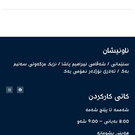
ناونیشان
سلێمانی / شەقامی ئیبراهیم پاشا / نزیك مزگەوتی سەلیم
بەگ / تەلاری نۆژدەر نهۆمی یەك
کاتی کارکردن
شەممە تا پێنج شەمە
8:00 بەیانی – 9:00 شەو
هەینی پشومانە