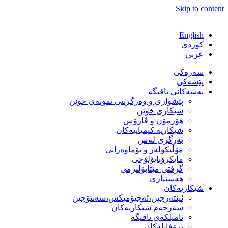
Skip to content
English
كوردی
عربي
سەرەکی
پێشەکی
بەشەكانی تاقیگە
پێشوازی و وەرگرتنی نمونەی خوێن
شیكاری خوێن
هۆرمۆن و ڤارۆس
شیكاریە كیمیاییەكان
بەرگری لەش
مۆڵیكولەر و بۆماوەزانی
مایكرۆبایۆلۆجی
گرفتی مێتابۆلیزمی
هەستیاری
شیكاریەكان
ئینتەرجین،ئەجیۆمیکس،سەنتۆجین
سەرجەم شیكاریەكان
نامیلكەی تاقیگە
پرۆفایلەكان