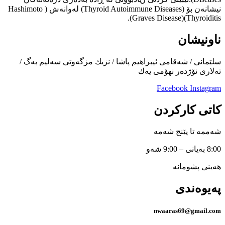
نیشانەن بۆ (Thyroid Autoimmune Diseases) لەوانەش ( Hashimoto
Thyroiditis)(Graves Disease).
ناونیشان
سلێمانی / شەقامی ئیبراهیم پاشا / نزیك مزگەوتی سەلیم بەگ /
تەلاری نۆژدەر نهۆمی یەك
Facebook
Instagram
کاتی کارکردن
شەممە تا پێنج شەمە
8:00 بەیانی – 9:00 شەو
هەینی پشومانە
پەیوەندی
nwaaras69@gmail.com