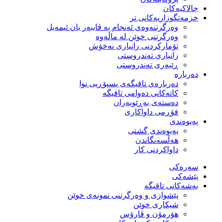
چالاکیەکان
خزمەتگوزاریەكانی تر
وه‌رگرتنه‌وه‌ی ئه‌نجام به‌ ڤایبه‌ر یان ئیمه‌یل
وەرگرتنی خوێن لە ماڵەوە
تۆماركردنی زانیاری نەخۆش
زانیاری تەندروستی
ڕێبەری تەندروستی
دەربارە
دەربارەی تاقیگەی پسپۆڕیی نوا
كاتەكانی دەوامی تاقیگە
دەستەی بەڕێوبەران
فۆڕمی داواكاری
پەیوەندی
پەیوەندی گشتی
هەڵسەنگاندن
داواكردنی كار
سەرەکی
پێشەکی
بەشەكانی تاقیگە
پێشوازی و وەرگرتنی نمونەی خوێن
شیكاری خوێن
هۆرمۆن و ڤارۆس