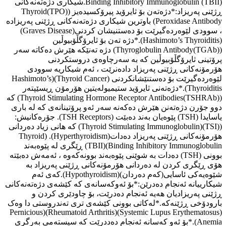
Binding Inhibitory Immunoglobulin (TBII).شیکاری دژەتەنەکانی
ڕژێنی پەریزاد:*دژەتەن بۆ ثایرۆید پیرۆکسیدەیز ((TPO)Thyroid
Peroxidase Antibody) باوترین شیکاری دژەتەنەکانی ڕژێنی پەریزادە
، سوودی لێوەردەگیرێت بۆ دەستنیشان کردنی(Graves Disease)
(Hashimoto’s Thyroiditis).*دژە تەن بۆ ثایرۆگڵۆبیوڵین
((TGAb)Thyroglobulin Antibody) دژە تەنێکە هێرش دەکاتە سەر
پرۆتینی ثایرۆگڵۆبیوڵین کە بە سەرچاوەی دروستکردنی
هۆرمۆنەکانی ڕژێنی پەریزاد دادەنرێت ، ئەم شیکاریە سوودی
لێوەردەگیرێت بۆ دەستنێشانکردنی (Thyroid Cancer)(Hashimoto’s
Thyroiditis).*دژەتەنی ثایرۆید ستیمیولەیتین هۆرمۆن ڕیسێپتەر
((TSHRAb)Thyroid Stimulating Hormone Receptor Antibodies) کە
دوو جۆرن دژەتەنن هێرش دەکەنە سەر ئەو پرۆتینانەی کە لە باری
یاسایدا (TSH) پێوەیان بەند دەبێت (TSH Receptors). جۆرەکانیش:
((TSI)(Thyroid Stimulating Immunoglobulin) کە هانی زیاد دەردانی
هۆرمۆنەکانی ڕژێنی پەریزاد دەدات(Hyperthyroidism). (Thyroid
Binding Inhibitory Immunoglobulin)(TBII) ڕێگری لە پێوەبەند
بوونی (TSH) دەدات بە شوێنی پێوەبەند بوونەکەوە ، ئەمەش دەبێتە
هۆی ڕێگری کردن لە دەردانی هۆرمۆنەکانی ڕژێنی پەریزاد بە
شێوەیەکی ئاسایی(کەم دەردان)(Hypothyroidism).کەی ئەم
شیکارییانە ئەنجام دەدرێن:*بۆ ئەوکەسانەی کە کێشەی دژەتەنەکانی
ڕژێنی پەریزادیان هەیە ئەنجام دەدرێت، بۆ چاودێری کردن و
بارودۆخی ڕژێنەکە.*لەکاتی بوونی کێشەی تری تەندروستی دا وەک
(Systemic Lupus Erythematosus)(Rheumatoid Arthritis)(Pernicious
Anemia).*بۆ ئەو کەسانە ئەنجام دەددرێت کە سیستەمی بەرگری