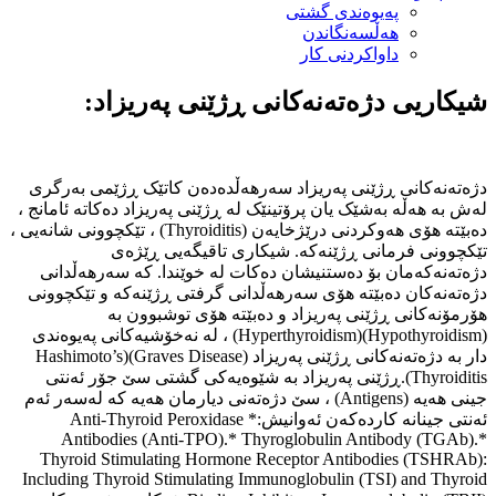
پەیوەندی گشتی
هەڵسەنگاندن
داواكردنی كار
شیکاریی دژەتەنەکانی ڕژێنی پەریزاد:
دژەتەنەکانی ڕژێنی پەریزاد سەرهەڵدەدەن کاتێک ڕژێمی بەرگری
لەش بە هەڵە بەشێک یان پرۆتینێک لە ڕژێنی پەریزاد دەکاتە ئامانج ،
دەبێتە هۆی هەوکردنی درێژخایەن (Thyroiditis) ، تێکچوونی شانەیی ،
تێکچوونی فرمانی ڕژێنەکە. شیکاری تاقیگەیی ڕێژەی
دژەتەنەکەمان بۆ دەستنیشان دەکات لە خوێندا. کە سەرهەڵدانی
دژەتەنەکان دەبێتە هۆی سەرهەڵدانی گرفتی ڕژێنەکە و تێکچوونی
هۆرمۆنەکانی ڕژێنی پەریزاد و دەبێتە هۆی توشبوون بە
(Hypothyroidism)(Hyperthyroidism) ، لە نەخۆشیەکانی پەیوەندی
دار بە دژەتەنەکانی ڕژێنی پەریزاد (Graves Disease)(Hashimoto’s
Thyroiditis).ڕژێنی پەریزاد بە شێوەیەکی گشتی سێ جۆر ئەنتی
جینی هەیە (Antigens) ، سێ دژەتەنی دیارمان هەیە کە لەسەر ئەم
ئەنتی جینانە کاردەکەن ئەوانیش:* Anti-Thyroid Peroxidase
Antibodies (Anti-TPO).* Thyroglobulin Antibody (TGAb).*
Thyroid Stimulating Hormone Receptor Antibodies (TSHRAb):
Including Thyroid Stimulating Immunoglobulin (TSI) and Thyroid