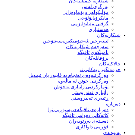
شیكاریە كیمیاییەكان
بەرگری لەش
مۆڵیكولەر و بۆماوەزانی
مایكرۆبایۆلۆجی
گرفتی مێتابۆلیزمی
هەستیاری
شیكاریەكان
ئینتەرجین،ئەجیۆمیکس،سەنتۆجین
سەرجەم شیكاریەكان
نامیلكەی تاقیگە
پرۆفایلەكان
چالاکیەکان
خزمەتگوزاریەكانی تر
وه‌رگرتنه‌وه‌ی ئه‌نجام به‌ ڤایبه‌ر یان ئیمه‌یل
وەرگرتنی خوێن لە ماڵەوە
تۆماركردنی زانیاری نەخۆش
زانیاری تەندروستی
ڕێبەری تەندروستی
دەربارە
دەربارەی تاقیگەی پسپۆڕیی نوا
كاتەكانی دەوامی تاقیگە
دەستەی بەڕێوبەران
فۆڕمی داواكاری
پەیوەندی