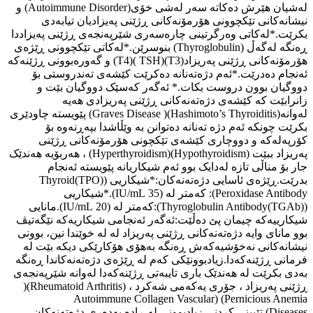
لەشیان هێرش دەکاتە سەر لەشی خۆی(Autoimmune Disorder) و
نیشانەکانی تێکچوونی هۆرمۆنەکانی ڕژێنی پەیزادیان تیابەدی
بکرێت.*لەکاتی وەرگرتینی چارەسەری شێرپەنجەی ڕژێنی پەیزاددا
ڕەنگە لەگەڵ (Thyroglobulin) بنوسرێن.*لەکاتی تێکچوونی ڕێژەی
هۆرمۆنەکانی ڕژێنی پەریزاد(T3)(TSH )(T4) و گەورەبوونی ڕژێنەکە
ئەنجام دەدرێت.*ئەم دژەتەنانە دەکرێت کێشەی تەندروستی بۆ
دووگیان بوون دروست بکات.* ئەگەر کەسێک دووگیان بێت و
زانرابێت کە کێشەی دژەتەنەکانی ڕژێنی پەریزادی هەیە
لەوانە(Hashimoto’s Thyroiditis)( Graves Disease) پێویستە چاودێری
بکرێت چونکە ئەم دژە تەنانە دەتوانن بە وێڵاشدا بپەڕنەوە بۆ
کۆرپەلەکە و دووچاری کێشەی تێکچونی هۆرمۆنەکانی ڕژێنی
پەریزاد ببێت (Hypothyroidism)(Hyperthyroidism) ، هەربۆیە هەندێک
جار بۆ مناڵی تازە لەدایک بوو ئەم شیکاریانە پێویستە ئەنجام
بدرێت.ڕێژەی ئاسایی دژەتەنەکان:*شیکاریی ((TPO)Thyroid
Peroxidase Antibody): کەمتر لە (35 IU/mL).*شیکاریی
((TGAb)Thyroglobulin Antibody):کەمتر لە (20 IU/mL).مانایی
شیکارییەکە چیمان پێ دەڵێت:ئەگەر ئەنجامی شیکاریەکە نێگەتیڤ
بوو مانای وایە دژەتەنەکانی ڕژێنی پەریزاد لە لە خوێندا نین، بوونی
نیشانەکانی نەخۆشیەکەش ڕەنگە بەهۆی هۆکارێکی دیکە بێت لە
فرمانی ڕژێنەکەدا.زیادبوونێکی کەم لە ڕێژەی دژەتەنەکاندا ڕەنگە
بەدی بکرێت لە هەندێک باری تایبەتی ڕژێنەکەدا لەوانە شێرپەنجەی
ڕژێنی پەریزاد ، جۆری یەکەمی شەکرد ، (Rheumatoid Arthritis)(
Pernicious Anemia) (Autoimmune Collagen Vascular
Diseases).تێبینی کردنی زیادبوونی لە ڕادە بەدەری دژەتەنەکان