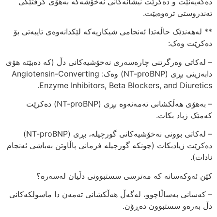
دەگەیەنێت و دەکرێت نیشانەکانی نەخۆشەکە بەهۆی گرفتێکی
تەندروستی ترەوەبێت.
** لەهەندێک حاڵەتدا ئەنجامی شیکاریەکە لێکدانەوەی تایبەتی بۆ
دەکرێت وەک:
– لەکاتی وەرگرتنی چارەسەری نەخۆشیەکانی دڵ (کە دەبێتە هۆی
دابەزینی بڕی (NT-proBNP) وەک: Angiotensin-Converting
Enzyme Inhibitors, Beta Blockers, and Diuretics.
– بەهۆی هەڵکشانی تەمەنەوە بڕی (NT-proBNP) دەکرێت
کەمێک زیاد بکات.
– لەکاتی بوونی نەخۆشیەکانی گورچیلە، بڕی (NT-proBNP)
دەکرێت زیادبکات (چونکە گورچیلە فرمانی پاڵاوتن بەباشی ئەنجام
نادات).
کێن ئەوکەسانە کە مەترسی سستبوونی دڵیان لەسەرە؟
– کەسانی بەساڵاچوو، لەگەڵ هەڵکشانی تەمەن دا ماسولکەکانی
دڵ بەرەو سستبوون دەڕۆن.