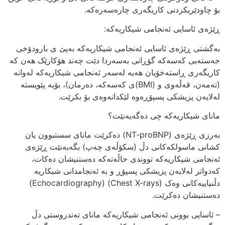
بۆ چاودێریکردنی کاریگەری چارەسەرەکە.
ڕێژەی ئاسایی ئەنجامی شیکاریەکە:
بەگشتی ڕێژەی ئاسایی ئەنجامی شیکاریەکە بەپێ ی بارودۆخی
جەستەیی کەسەکە گۆڕانی بەسەردا دێت چەند هۆکارێک هەن کە
کاریگەری ڕاستەخۆیان هەیە لەسەر ئەنجامی شیکاریەکە لەوانە
(تەمەن، قەڵەوی و (BMI)ی کەسەکە، دەرمان)، بۆیە پێویستە
لەلایەن پزیشکی پسپۆڕەوە لێکدانەوەی بۆ بکرێت.
مانای شیکاریەکە چی دەگەیەنێت؟
بەرزی ڕێژەی (NT-proBNP) دەکرێت مانای سستبوون یان
کشانی ماسولکەکانی دڵ (سکۆڵەی چەپ) بگەیەنێت ڕێژەی
ئەنجامی شیکاریەکە تووندی حاڵەتەکە دەستنیشان دەکات،
کەدواتر لەلایەن پزیشکی پسپۆڕ و بە ئەنجامدانی شیکاریە
دڵنیاییەکانی وەک (Chest X-rays) (Echocardiography)
دەستنیشان دەکرێت.
– ئاسایی بوونی ئەنجامی شیکاریەکە مانای تەندروستی دڵ