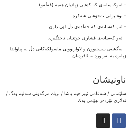
– ئەوکەسانەی کە کێشی زیادیان هەیە (قەڵەو).
– توشبوانی نەخۆشی شەکرە.
– ئەو کەسانەی کە جەڵدەی دڵ لێی داون.
– ئەو کەسانەی فشاری خوێنیان ناجێگیرە.
– بەگشتی سستبوون و لاوازبوونی ماسولکەکانی دڵ لە پیاواندا
زیاترە بە بەراورد بە ئافرەتان.
ناونیشان
سلێمانی / شەقامی ئیبراهیم پاشا / نزیك مزگەوتی سەلیم بەگ /
تەلاری نۆژدەر نهۆمی یەك