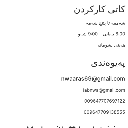
کاتی کارکردن
شەممە تا پێنج شەمە
8:00 بەیانی – 9:00 شەو
هەینی پشومانە
پەیوەندی
nwaaras69@gmail.com
labnwa@gmail.com
009647707697122
009647709138555