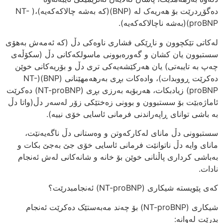
دەگۆڕدرێت بۆ هەریەک لە (BNP)(کە بەشە چالاکەکەیە)،( NT-
proBNP)(بەشە ناچالاکەکەیە).
لەکاتی تێکچوون و ناڕێکی فشاری ناوەکی دڵ (کە ئەمەش بەهۆی
سستبوون یان کشان و گەورەبوونی ماسولکەکانی دڵ (سکۆڵەی
چەپ بە تایبەتی) یان هەرکێشەیەکی تری دڵ و بۆریەکانی خوێن
دەکرێت ڕووبدات)، وادەکات بڕی بەرهەمهێنانی (BNP)(NT-
proBNP) زیادبکات، هەربۆیە بەرزی بڕی (NT-proBNP) دەکرێت
ئاماژەبێت بۆ سستبوون و بوونی زەختێکی زۆر لەسەر دڵ(واتا دڵ
بە باشی توانای ڕاپەراندنی فرمانی ئاسایی خۆی نییە).
سستبوونی دڵ مانای لەکارکەوتن و وەستانی دڵ ناگەیەنێت،
مانای وایە دڵ ناتوانێت فرمانی ئاسایی خۆی جێ بەجێ بکات و
بەباشی کرداری پاڵنانی خوێن بۆ خانە و شانەکانی لەش ئەنجام
نادات.
کەی پێویستە شیکاری (NT-proBNP) ئەنجامبدرێت؟
شیکاری (NT-proBNP) بۆ چەند مەبەستێک دەکرێت ئەنجام
بدرێت لەوانە: