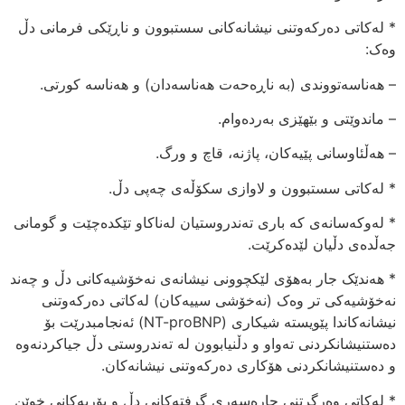
* لەکاتی دەرکەوتنی نیشانەکانی سستبوون و ناڕێکی فرمانی دڵ
وەک:
– هەناسەتووندی (بە ناڕەحەت هەناسەدان) و هەناسە کورتی.
– ماندوێتی و بێهێزی بەردەوام.
– هەڵئاوسانی پێیەکان، پاژنە، قاچ و ورگ.
* لەکاتی سستبوون و لاوازی سکۆڵەی چەپی دڵ.
* لەوکەسانەی کە باری تەندروستیان لەناکاو تێکدەچێت و گومانی
جەڵدەی دڵیان لێدەکرێت.
* هەندێک جار بەهۆی لێکچوونی نیشانەی نەخۆشیەکانی دڵ و چەند
نەخۆشیەکی تر وەک (نەخۆشی سییەکان) لەکاتی دەرکەوتنی
نیشانەکاندا پێویستە شیکاری (NT-proBNP) ئەنجامبدرێت بۆ
دەستنیشانکردنی تەواو و دڵنیابوون لە تەندروستی دڵ جیاکردنەوە
و دەستنیشانکردنی هۆکاری دەرکەوتنی نیشانەکان.
* لەکاتی وەرگرتنی چارەسەری گرفتەکانی دڵ و بۆریەکانی خوێن