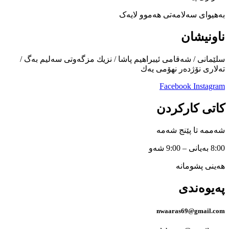
بەھیوای سەلامەتی ھەموو لایەک
ناونیشان
سلێمانی / شەقامی ئیبراهیم پاشا / نزیك مزگەوتی سەلیم بەگ /
تەلاری نۆژدەر نهۆمی یەك
Facebook
Instagram
کاتی کارکردن
شەممە تا پێنج شەمە
8:00 بەیانی – 9:00 شەو
هەینی پشومانە
پەیوەندی
nwaaras69@gmail.com