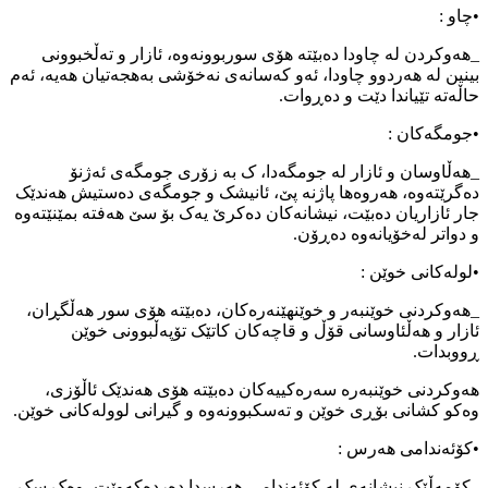
•چاو :
_هەوکردن لە چاودا دەبێتە هۆی سوربوونەوە، ئازار و تەڵخبوونی
بینین لە هەردوو چاودا، ئەو کەسانەی نەخۆشی بەهجەتیان هەیە، ئەم
حاڵەتە تێیاندا دێت و دەڕوات.
•جومگەکان :
_هەڵاوسان و ئازار لە جومگەدا، ک بە زۆری جومگەی ئەژنۆ
دەگرێتەوە، هەروەها پاژنە پێ، ئانیشک و جومگەی دەستیش هەندێک
جار ئازاریان دەبێت، نیشانەکان دەکرێ یەک بۆ سێ هەفتە بمێنێتەوە
و دواتر لەخۆیانەوە دەڕۆن.
•لولەکانی خوێن :
_هەوکردنی خوێنبەر و خوێنهێنەرەکان، دەبێتە هۆی سور هەڵگڕان،
ئازار و هەڵئاوسانی قۆڵ و قاچەکان کاتێک تۆپەڵبوونی خوێن
ڕووبدات.
هەوکردنی خوێنبەرە سەرەکییەکان دەبێتە هۆی هەندێک ئاڵۆزی،
وەکو کشانی بۆڕی خوێن و تەسکبوونەوە و گیرانی لوولەکانی خوێن.
•کۆئەندامی هەرس :
_کۆمەڵێک نیشانەی لە کۆئەندامی هەرسدا دەردەکەوێت، وەک سک