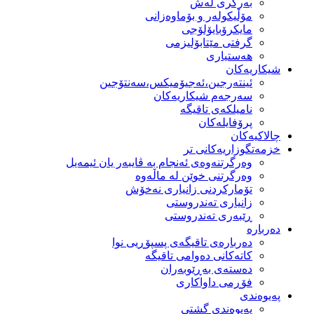
بەرگری لەش
مۆڵیكولەر و بۆماوەزانی
مایكرۆبایۆلۆجی
گرفتی مێتابۆلیزمی
هەستیاری
شیكاریەكان
ئینتەرجین،ئەجیۆمیکس،سەنتۆجین
سەرجەم شیكاریەكان
نامیلكەی تاقیگە
پرۆفایلەكان
چالاکیەکان
خزمەتگوزاریەكانی تر
وه‌رگرتنه‌وه‌ی ئه‌نجام به‌ ڤایبه‌ر یان ئیمه‌یل
وەرگرتنی خوێن لە ماڵەوە
تۆماركردنی زانیاری نەخۆش
زانیاری تەندروستی
ڕێبەری تەندروستی
دەربارە
دەربارەی تاقیگەی پسپۆڕیی نوا
كاتەكانی دەوامی تاقیگە
دەستەی بەڕێوبەران
فۆڕمی داواكاری
پەیوەندی
پەیوەندی گشتی