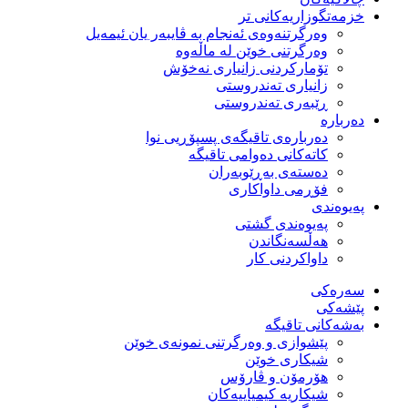
خزمەتگوزاریەكانی تر
وه‌رگرتنه‌وه‌ی ئه‌نجام به‌ ڤایبه‌ر یان ئیمه‌یل
وەرگرتنی خوێن لە ماڵەوە
تۆماركردنی زانیاری نەخۆش
زانیاری تەندروستی
ڕێبەری تەندروستی
دەربارە
دەربارەی تاقیگەی پسپۆڕیی نوا
كاتەكانی دەوامی تاقیگە
دەستەی بەڕێوبەران
فۆڕمی داواكاری
پەیوەندی
پەیوەندی گشتی
هەڵسەنگاندن
داواكردنی كار
سەرەکی
پێشەکی
بەشەكانی تاقیگە
پێشوازی و وەرگرتنی نمونەی خوێن
شیكاری خوێن
هۆرمۆن و ڤارۆس
شیكاریە كیمیاییەكان