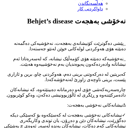
هەڵسەنگاندن
داواكردنی كار
نەخۆشی بەهجەت Behjet’s disease
_پێشی دەگوترێت کۆنیشانەی بەهجەت، نەخۆشیەکی دەگمەنە
دەبێتە هۆی هەوکردنی لولەکانی خوێن لەنێو جەستەدا.
_نەخۆشیەکە دەبێتە هۆی کۆمەڵێک نیشانە، کە لەسەرەتادا ئەم
نیشانانە وادەردەکەون پەیوەندیان بەم نەخۆشییەوە هەبێت.
کەبریتین لە دەرکەوتنی برینی دەم، هەوکردنی چاو، برین و ئازاری
پێست، برینی ناوچەی زاوزێ لەنەخۆشەکەدا.
چارەسەریەکەشی خۆی لەو دەرمانانە دەبینێتەوە، کە نیشانەکان
دادەمرکێننەوە و ڕێگری لە ئاڵۆزبوونیشی دەکەن، وەکو کوێربوون.
∆نیشانەکانی نەخۆشی بەهجەت:
✓نیشانەکانی نەخۆشی بەهجەت لە کەسێکەوە بۆ کەسێکی دیکە
دەگۆڕێت، نیشانەکان دێن و دەڕۆن، یان توندی وکاریگەری
نیشانەکانی کەم دەکات، نیشانەکان بەندە لەسەر ئەوەی چ بەشێکی