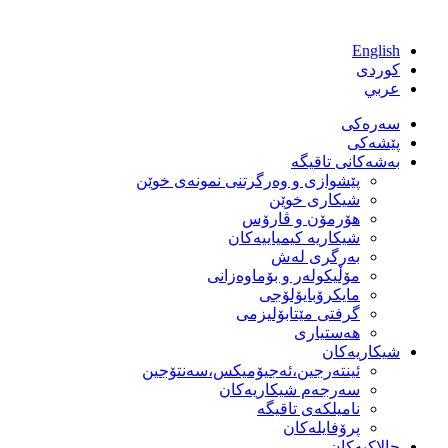
Skip
to
English
content
كوردی
عربي
سەرەکی
پێشەکی
بەشەكانی تاقیگە
پێشوازی و وەرگرتنی نمونەی خوێن
شیكاری خوێن
هۆرمۆن و ڤارۆس
شیكاریە كیمیاییەكان
بەرگری لەش
مۆڵیكولەر و بۆماوەزانی
مایكرۆبایۆلۆجی
گرفتی مێتابۆلیزمی
هەستیاری
شیكاریەكان
ئینتەرجین،ئەجیۆمیکس،سەنتۆجین
سەرجەم شیكاریەكان
نامیلكەی تاقیگە
پرۆفایلەكان
چالاکیەکان