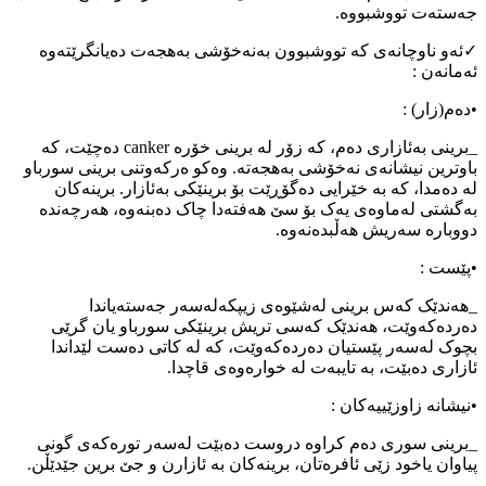
جەستەت تووشبووە.
✓ئەو ناوچانەی کە تووشبوون بەنەخۆشی بەهجەت دەیانگرێتەوە
ئەمانەن :
•دەم(زار) :
_برینی بەئازاری دەم، کە زۆر لە برینی خۆرە canker دەچێت، کە
باوترین نیشانەی نەخۆشی بەهجەتە. وەکو ەرکەوتنی برینی سورباو
لە دەمدا، کە بە خێرایی دەگۆڕێت بۆ برینێکی بەئازار. برینەکان
بەگشتی لەماوەی یەک بۆ سێ هەفتەدا چاک دەبنەوە، هەرچەندە
دووبارە سەریش هەڵبدەنەوە.
•پێست :
_هەندێک کەس برینی لەشێوەی زیپکەلەسەر جەستەیاندا
دەردەکەوێت، هەندێک کەسی تریش برینێکی سورباو یان گرێی
بچوک لەسەر پێستیان دەردەکەوێت، کە لە کاتی دەست لێداندا
ئازاری دەبێت، بە تایبەت لە خوارەوەی قاچدا.
•نیشانە زاوزێییەکان :
_برینی سوری دەم کراوە دروست دەبێت لەسەر تورەکەی گونی
پیاوان یاخود زێی ئافرەتان، برینەکان بە ئازارن و جێ برین جێدێڵن.