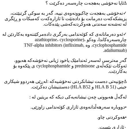
∆ئایا نەخۆشی بەهجەت چارەسەر دەکرێت ؟
✓نەخۆشی بەهجەت چاکبوونەوەی نییە، گەر بە سوکی گرتبێتت،
پزیشکەکەت دەرمانت بۆ دادەنێت تا ئازارەکەت کەمبکات و ڕێگری
لە تەشەنە سەندنی هەوکردنەکەشی پێدەکات.
✓ئەو دەرمانانەی کە کۆئەندامی بەرگری دادەمرکێننەوە بەکاردێن لە
چارەسەرەکاندا، وەکو azathioprine، cyclosporine)،
cyclophosphamide، وە TNF-alpha inhibitors (infliximab,
adaliumuab).
گەر مەترسی لەسەر ئەندامێک یاخود ژیانی نەخۆشەکە هەبوو،
ئەوکات تێکەڵەی prednisone و cyclophosphamide ی پێکەوە بۆ
بەکاردێت.
∆چۆنیەتی دەست نیشانکردنی نەخۆشیەکە :لەڕێی هەردوو شیکاری
جینی (HLA B 51 و HLA B52) دەستنیشان دەکرێت.
لەگەڵ هەبوونی چەن نیشانەیەکی دیکە کە بریتین لە :
•دووبارە سەرهەڵدانەوەی ئازاری کۆئەندامی زاوزێی.
•هەوکردنی چاو.
٠ئازاری پێست.