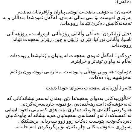
دەکەن) :
•تەمەن : نەخۆشی بەهجەت توشی پیاوان و ئافرەتان دەبێت،
بەزۆری لەبیست بۆ سی ساڵی تەمەن، لەگەڵ ئەوەشدا منداڵان و بە
تەمەنەکانیش دەکرێ تێیاندا ڕووبدات.
•جێی ژیانکردن : خەڵکی وڵاتانی ڕۆژەڵاتی ناوەڕاست، ڕۆژهەڵاتی
ئاسیا، وڵاتانی تورکیا، ئێران، ژاپۆن و چین، زۆرتر بەهجەت تێیاندا
ڕوودەدات.
•ڕەگەز : لەگەڵ ئەوەی بەهجەت لە پیاوان و ژنانیشدا ڕوودەدات،
بەڵام لە پیاوان توندتر و خراپترە.
•بۆماوە : هەبوونی بۆهێڵی پەیوەست، مەترسی تووشبوون بۆ ئەم
نەخۆشییە زیاد دەکات.
∆ئەو ئاڵۆزیانەی بەهجەت بەدوای خۆیدا دێنێت :
✓ئاڵۆزییەکانی بەدوای بەهجەتدا دێن، بەندن لەسەر نیشانەکانی کە
لەنەخۆشەکەدا سەرهەڵدەدەن، بۆ نمونە چارەسەرنەکردنی
هەوکردنی گلێنەی چاو،کە دەکرێ ببێتە هۆی کەمبینی یاخود نابینایی
لە کەسەکەدا، ئەو کەسانەی بەهجەتیان هەیە نیشانە لە چاوەکانیان
دەردەکەوێت، پێویست دەکات زوو زوو سەردانی پزیشکێکی
پسپۆڕی نەخۆشییەکانی چاو بکەن، بۆ ڕێگریکردن لەم حاڵەتە.