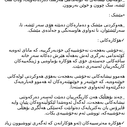
ئێشە، سک چوون و خوێن بەربوون.
•مێشک :
_هەوکردنی مێشک و دەمارەکان دەبێتە هۆی سەر ئێشە، تا،
سەرلێشێوان، نا تەواوی هاوسەنگی و جەڵدەی مێشک.
✓هۆکارەکانی :
_نەخۆشی بەهجەت نەخۆشییەکی خۆدبەرگرییە، کە مانای ئەوەیە
کۆئەندامی بەرگری لەش بەهەڵە هێرش دەکاتە سەر خانە
ساغەکانی جەستەی خۆی کە هۆکارە بۆماوەیی و ژینگەییەکان
کاریگەرییان لەسەری دەبێت.
هەموو نیشانەکانی نەخۆشی بەهجەت بەهۆی هەوکردنی لولەکانی
خوێنەوەیە، کە خوێنبەر و خوێنهێنەرەکان لە هەموو قەبارەیەک
دەگرێتەوە لەتەواوی جەستەدا.
_چەند بۆهێڵێک هەن کاریگەرییان دەبێت لەسەر دەرکەوتنی
نیشانەکانی بەهجەت، لەگەڵ ئەوەشدا لێکۆڵینەوەکان پێیان وایە
ڤایرۆس یان بەکتریایەک دەتوانێت کەسێکی هەڵگری بۆهێڵی
نەخۆشییەکە، تووشی ئەم نەخۆشییەی بکات.
✓هۆکارە مەترسییەکان (ئەو هۆکارانەن کە ئەگەری تووشبوون زیاد