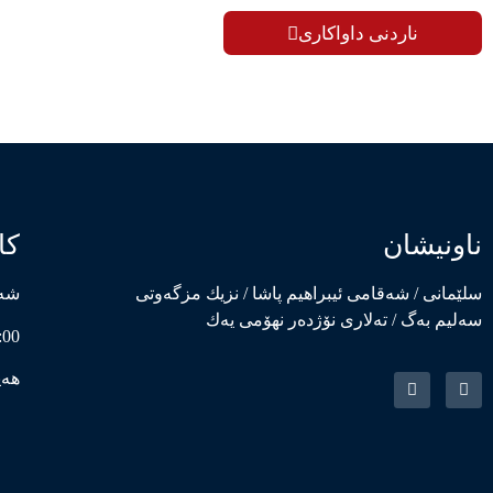
ناردنی داواکاری
ناونیشان
کا
سلێمانی / شەقامی ئیبراهیم پاشا / نزیك مزگەوتی
شەم
سەلیم بەگ / تەلاری نۆژدەر نهۆمی یەك
8:00 بەیانی – 0
هەی