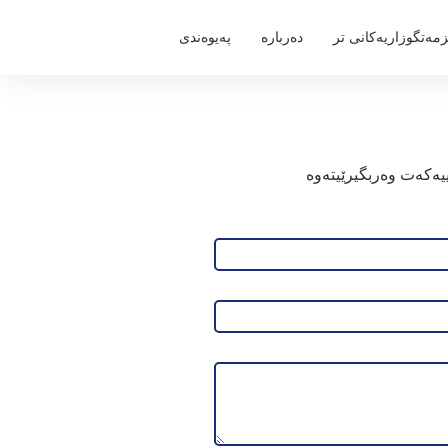
مەتگوزاریەكانی تر
دەربارە
پەیوەندی
يه‌كه‌ت وه‌ربگيرێيته‌وه‌