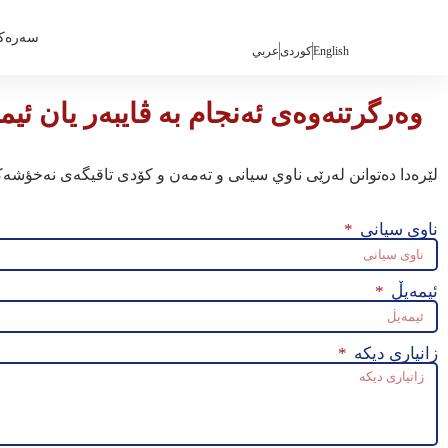
سەرەک
English
كوردی
عربي
وه‌رگرتنه‌وه‌ی ئه‌نجام به‌ ڤایبه‌ر یان ئیم
لێره‌دا ده‌توانن له‌رێی ناوي سيانی و ته‌مه‌ن و كۆدی تاقيگه‌ی نه‌خؤشه‌كه‌ 
ناوی سیانی
ئیمەیڵ
زانیاری دیکە