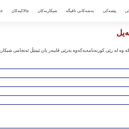
ی
پێشەکی
بەشەكانی تاقیگە
شیكاریەكان
چالاکیەکان
خز
ه‌یل
وه‌ له‌ رێی كورته‌نامه‌يه‌كه‌وه‌ به‌رێی ڤايبه‌ر يان ئيمێڵ ئه‌نجامی شيكاري