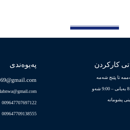
تی کارکردن
پەیوەندی
مە تا پێنج شەمە
s69@gmail.com
9:0 شەو
labnwa@gmail.com
نی پشومانە
009647707697122
009647709138555