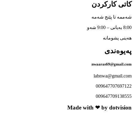
ی کارکردن
ە تا پێنج شەمە
ی پشومانە
وەندی
nwaaras69@gmail
labnwa@gmail
00964770769
00964770913
Made with ❤ by dotvi