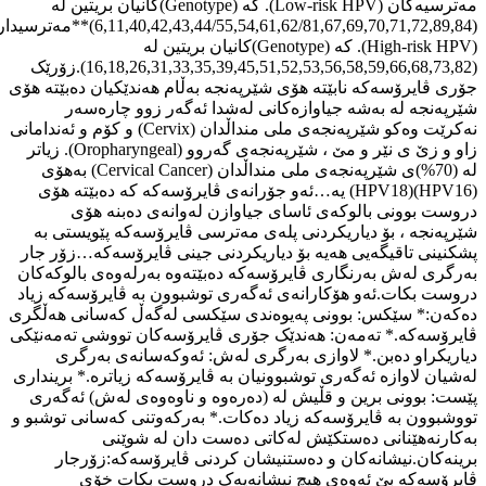
مەترسیەکان (Low-risk HPV). کە (Genotype)کانیان بریتین لە
(6,11,40,42,43,44/55,54,61,62/81,67,69,70,71,72,89,84)**مەترسیدارەکان
(High-risk HPV). کە (Genotype)کانیان بریتین لە
(16,18,26,31,33,35,39,45,51,52,53,56,58,59,66,68,73,82).زۆرێک
 ڤایرۆسەکە نابێتە هۆی شێرپەنجە بەڵام هەندێکیان دەبێتە هۆی
ەنجە لە بەشە جیاوازەکانی لەشدا ئەگەر زوو چارەسەر
نەکرێت وەکو شێرپەنجەی ملی منداڵدان (Cervix) و کۆم و ئەندامانی
زاو و زێ ی نێر و مێ ، شێرپەنجەی گەروو (Oropharyngeal). زیاتر
لە (70%)ی شێرپەنجەی ملی منداڵدان (Cervical Cancer) بەهۆی
(HPV16)(HPV18) یە…ئەو جۆرانەی ڤایرۆسەکە کە دەبێتە هۆی
ت بوونی بالوکەی ئاسای جیاوازن لەوانەی دەبنە هۆی
ەنجە ، بۆ دیاریکردنی پلەی مەترسی ڤایرۆسەکە پێویستی بە
ینی تاقیگەیی هەیە بۆ دیاریکردنی جینی ڤایرۆسەکە…زۆر جار
ری لەش بەرنگاری ڤایرۆسەکە دەبێتەوە بەرلەوەی بالوکەکان
ت بکات.ئەو هۆکارانەی ئەگەری توشبوون بە ڤایرۆسەکە زیاد
ن:* سێکس: بوونی پەیوەندی سێکسی لەگەڵ کەسانی هەڵگری
ۆسەکە.* تەمەن: هەندێک جۆری ڤایرۆسەکان تووشی تەمەنێکی
یکراو دەبن.* لاوازی بەرگری لەش: ئەوکەسانەی بەرگری
ن لاوازە ئەگەری توشبوونیان بە ڤایرۆسەکە زیاترە.* برینداری
: بوونی برین و قڵیش لە (دەرەوە و ناوەوەی لەش) ئەگەری
بوون بە ڤایرۆسەکە زیاد دەکات.* بەرکەوتنی کەسانی توشبو و
رنەهێنانی دەستکێش لەکاتی دەست دان لە شوێنی
ەکان.نیشانەکان و دەستنیشان کردنی ڤایرۆسەکە:زۆرجار
ۆسەکە بێ ئەوەی هیچ نیشانەیەک دروست بکات خۆی