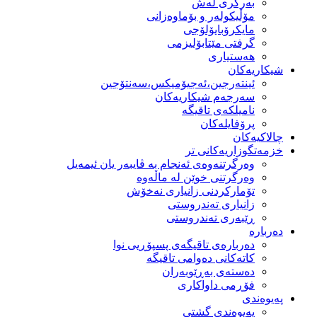
بەرگری لەش
مۆڵیكولەر و بۆماوەزانی
مایكرۆبایۆلۆجی
گرفتی مێتابۆلیزمی
هەستیاری
شیكاریەكان
ئینتەرجین،ئەجیۆمیکس،سەنتۆجین
سەرجەم شیكاریەكان
نامیلكەی تاقیگە
پرۆفایلەكان
چالاکیەکان
خزمەتگوزاریەكانی تر
وه‌رگرتنه‌وه‌ی ئه‌نجام به‌ ڤایبه‌ر یان ئیمه‌یل
وەرگرتنی خوێن لە ماڵەوە
تۆماركردنی زانیاری نەخۆش
زانیاری تەندروستی
ڕێبەری تەندروستی
دەربارە
دەربارەی تاقیگەی پسپۆڕیی نوا
كاتەكانی دەوامی تاقیگە
دەستەی بەڕێوبەران
فۆڕمی داواكاری
پەیوەندی
پەیوەندی گشتی