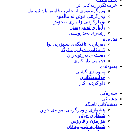
خزمەتگوزاریەكانی تر
وه‌رگرتنه‌وه‌ی ئه‌نجام به‌ ڤایبه‌ر یان ئیمه‌یل
وەرگرتنی خوێن لە ماڵەوە
تۆماركردنی زانیاری نەخۆش
زانیاری تەندروستی
ڕێبەری تەندروستی
دەربارە
دەربارەی تاقیگەی پسپۆڕیی نوا
كاتەكانی دەوامی تاقیگە
دەستەی بەڕێوبەران
فۆڕمی داواكاری
پەیوەندی
پەیوەندی گشتی
هەڵسەنگاندن
داواكردنی كار
سەرەکی
پێشەکی
بەشەكانی تاقیگە
پێشوازی و وەرگرتنی نمونەی خوێن
شیكاری خوێن
هۆرمۆن و ڤارۆس
شیكاریە كیمیاییەكان