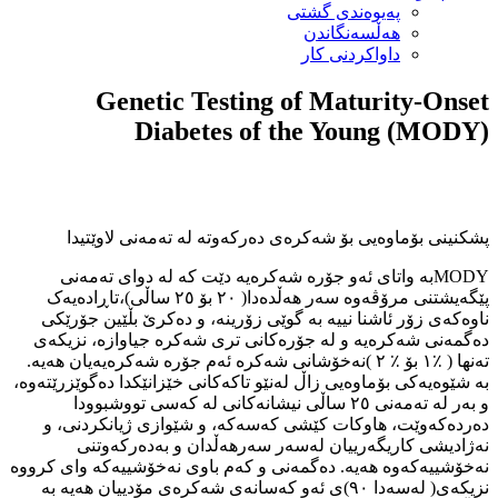
پەیوەندی گشتی
هەڵسەنگاندن
داواكردنی كار
Genetic Testing of Maturity-Onset
Diabetes of the Young (MODY)
پشکنینی بۆماوەیی بۆ شەکرەی دەرکەوتە لە تەمەنی لاوێتیدا
MODYبە واتای ئەو جۆرە شەکرەیە دێت کە لە دوای تەمەنی
پێگەیشتنی مرۆڤەوە سەر هەڵدەدا( ٢٠ بۆ ٢٥ ساڵی)،تاڕادەیەک
ناوەکەی زۆر ئاشنا نییە بە گوێی زۆرینە، و دەکرێ بڵێین جۆرێکی
دەگمەنی شەکرەیە و لە جۆرەکانی تری شەکرە جیاوازە، نزیکەی
تەنها ( ٪١ بۆ ٪ ٢ )نەخۆشانی شەکرە ئەم جۆرە شەکرەیەیان هەیە.
بە شێوەیەکی بۆماوەیی زاڵ لەنێو تاکەکانی خێزانێکدا دەگوێزرێتەوە،
و بەر لە تەمەنی ٢٥ ساڵی نیشانەکانی لە کەسی تووشبوودا
دەردەکەوێت، هاوکات کێشی کەسەکە، و شێوازی ژیانکردنی، و
نەژادیشی کاریگەرییان لەسەر سەرهەڵدان و بەدەرکەوتنی
نەخۆشییەکەوە هەیە. دەگمەنی و کەم باوی نەخۆشییەکە وای کرووە
نزیکەی( لەسەدا ٩٠)ی ئەو کەسانەی شەکرەی مۆدییان هەیە بە