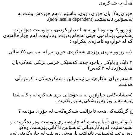
هەڵە بە شەکرەی
جۆری یەک یان جۆری دووی، بناسێنن، ئەم جۆرەش پشت بە
ئەنسۆلین نابەستێت (non-insulin dependent).
بۆ دوورکەوتنەوە لەو بە هەڵە دیاریکردنی، بەپێویست دەزانرێت
پشکنینی بۆماوەیی جینی ئەنجام بدرێت، بە تایبەت لەم چوارحاڵەتەی
کە لە خوارەوە ئاماژەی پێکراوە :
١-بەرزبوونەوەی ڕێژەی شەکرەی خوێن بەر لە تەمەنی ٢٥ ساڵی.
٢-دایک و باوکی ، یاخود چەند کەسێکی خزمی نزیکی شەکرەیان
هەبێت(زیاد لە ٣ کەس)
٣-سەرەڕای بەکارهێنانی ئینسولین ، شەکرەیەکی نا کۆنترۆڵی
هەبێت.
٤-نیشانەکانی جیاوازبن لە نەخۆشانی تری شەکرە لەم کاتەشدا
پێویستە ڕاوێژ بە پزیشکی پسپۆڕبکەیت .
چ گرنگییەکی هەیە تا بزانیت شەکرەکەت لە جۆری مۆدییە ؟
١-بۆ ئەوەی دڵنیا ببیتەوە کە چارەسەری پێویست وەر دەگریت، و
بشوەستیت لە بەکارهێنانی ئەنسۆلین تا کاتی پێویست، وەکو
دەزانرێت ئەنسۆلین ناتوانێت یارمەتی دەربێت لە چارەکردنی ئەم