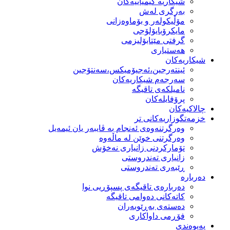
شیكاریە كیمیاییەكان
بەرگری لەش
مۆڵیكولەر و بۆماوەزانی
مایكرۆبایۆلۆجی
گرفتی مێتابۆلیزمی
هەستیاری
شیكاریەكان
ئینتەرجین،ئەجیۆمیکس،سەنتۆجین
سەرجەم شیكاریەكان
نامیلكەی تاقیگە
پرۆفایلەكان
چالاکیەکان
خزمەتگوزاریەكانی تر
وه‌رگرتنه‌وه‌ی ئه‌نجام به‌ ڤایبه‌ر یان ئیمه‌یل
وەرگرتنی خوێن لە ماڵەوە
تۆماركردنی زانیاری نەخۆش
زانیاری تەندروستی
ڕێبەری تەندروستی
دەربارە
دەربارەی تاقیگەی پسپۆڕیی نوا
كاتەكانی دەوامی تاقیگە
دەستەی بەڕێوبەران
فۆڕمی داواكاری
پەیوەندی