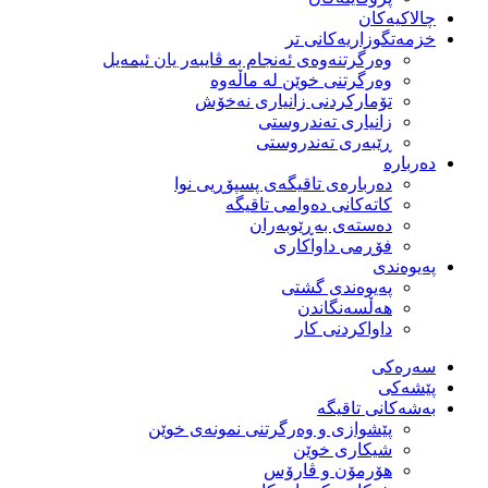
چالاکیەکان
خزمەتگوزاریەكانی تر
وه‌رگرتنه‌وه‌ی ئه‌نجام به‌ ڤایبه‌ر یان ئیمه‌یل
وەرگرتنی خوێن لە ماڵەوە
تۆماركردنی زانیاری نەخۆش
زانیاری تەندروستی
ڕێبەری تەندروستی
دەربارە
دەربارەی تاقیگەی پسپۆڕیی نوا
كاتەكانی دەوامی تاقیگە
دەستەی بەڕێوبەران
فۆڕمی داواكاری
پەیوەندی
پەیوەندی گشتی
هەڵسەنگاندن
داواكردنی كار
سەرەکی
پێشەکی
بەشەكانی تاقیگە
پێشوازی و وەرگرتنی نمونەی خوێن
شیكاری خوێن
هۆرمۆن و ڤارۆس