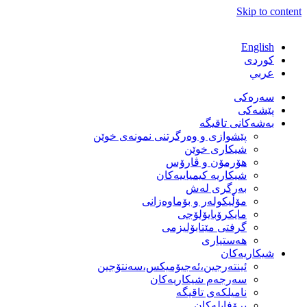
Skip to content
English
كوردی
عربي
سەرەکی
پێشەکی
بەشەكانی تاقیگە
پێشوازی و وەرگرتنی نمونەی خوێن
شیكاری خوێن
هۆرمۆن و ڤارۆس
شیكاریە كیمیاییەكان
بەرگری لەش
مۆڵیكولەر و بۆماوەزانی
مایكرۆبایۆلۆجی
گرفتی مێتابۆلیزمی
هەستیاری
شیكاریەكان
ئینتەرجین،ئەجیۆمیکس،سەنتۆجین
سەرجەم شیكاریەكان
نامیلكەی تاقیگە
پرۆفایلەكان