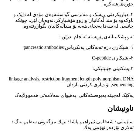
جۆرەی شەکرە .
٢- دیاریکردنی ڕیسک و مەترسی گواستنەوەی مۆدی لە دایک و
باوکەوە بۆ منداڵەکانیان و زوو هۆشیارکردنەوەیان لێی، چونکە
چانسی لە سەدا پەنجای هەیە بۆ منداڵەکانیان بگوازرێتەوە.
ئەو پشکنینانەی پێویستە ئەنجام بدرێن :
١- شیکاری دژە تەنەکانی پەنکریاس pancreatic antibodies
٢- شیکاری C-peptide
٣-پشکنینی جێنێتیکی:
linkage analysis, restriction fragment length polymorphism, DNA
sequencing, بۆ دیاری کردنی بازدان
یەکێک لەجینە پەیوەستەکانی. بەهیوای سەلامەتی هەموولایەک
ناونیشان
سلێمانی / شەقامی ئیبراهیم پاشا / نزیك مزگەوتی سەلیم بەگ /
تەلاری نۆژدەر نهۆمی یەك