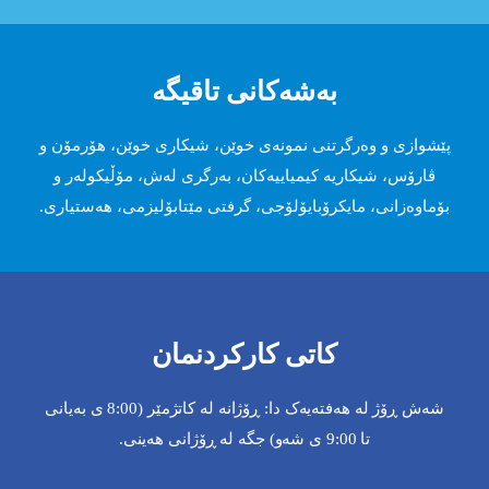
بەشەکانی تاقیگە
پێشوازی و وەرگرتنی نمونەی خوێن، شیكاری خوێن، هۆرمۆن و
ڤارۆس، شیكاریە كیمیاییەكان، بەرگری لەش، مۆڵیكولەر و
بۆماوەزانی، مایكرۆبایۆلۆجی، گرفتی مێتابۆلیزمی، هەستیاری.
كاتی كاركردنمان
شەش ڕۆژ لە هەفتەیەک دا: ڕۆژانە لە کاتژمێر (8:00 ی بەیانی
تا 9:00 ی شەو) جگە لە ڕۆژانی هەینی.