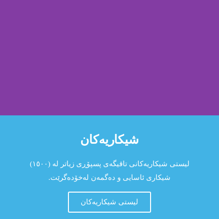
شیكاریەكان
تاقیگەی
پسپۆڕی نوا
لیستی شیکاریەکانی تاقیگەی پسپۆڕی زیاتر لە (١٥٠٠)
شیکاری ئاسایی و دەگمەن لەخۆدەگرێت.
متمانە و شاره‌زای و
لیستی شیكاریەكان
دڵنیایی