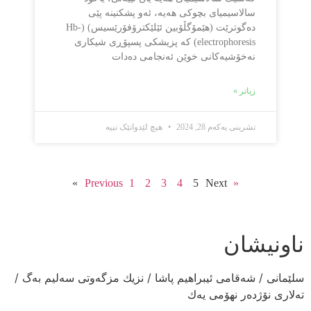
سالاسیمیای بچوكی هەیە، ئەو پشكنینە پێی
دەگوترێت (هێمۆگڵۆبین ئێلێكترۆفۆرێسیس) (Hb-
electrophoresis) كە پزیشكی پسپۆڕی شیكاری
نەخۆشیەكانی خوێن ئەنجامی دەدات
زیاتر »
تشرینی یەکەم 28, 2024
هیچ لێدوانێک نییە
1
2
3
4
5
Next »
« Previous
ناونیشان
سلێمانی / شەقامی ئیبراهیم پاشا / نزیك مزگەوتی سەلیم بەگ /
تەلاری نۆژدەر نهۆمی یەك