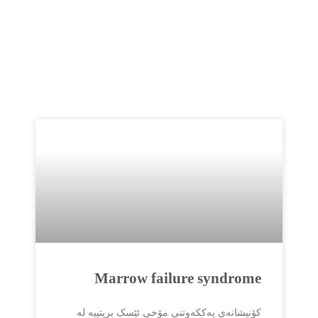
Marrow failure syndrome
کۆنیشانەی پەککەوتنی مۆخی ئێسک بریتییە لە