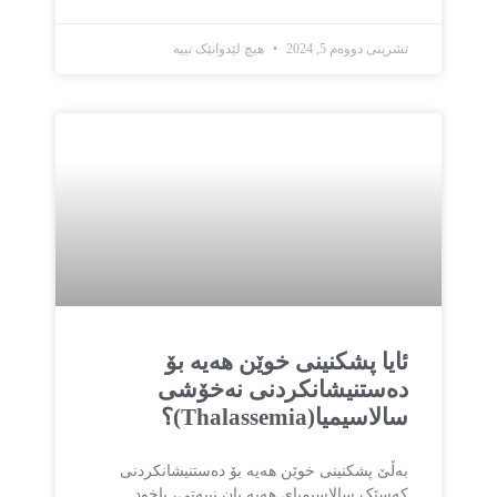
تشرینی دووەم 5, 2024
هیچ لێدوانێک نییە
ئایا پشکنینی خوێن هەیە بۆ
دەستنیشانكردنی نەخۆشی
سالاسیمیا(Thalassemia)؟
بەڵێ پشکنینی خوێن هەیە بۆ دەستنیشانكردنی
کەسێک سالاسیمیای هەیە یان نییەتی، یاخود