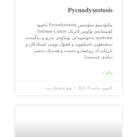
Pycnodysostosis
پیکنۆدیسۆ ستۆسس Pycnodysostosis یاخوود
کۆنیشانەی تۆلوس لاترێک Toulouse-Lautrec
syndrome نەخۆشییەکی بۆماوەی بەزیو و دەگمەنە،
دەبێتەهۆیی ناسکبوون و فشۆڵ بوونی ئێسکەکان و
ناڕێکی لە ڕوخسارو دەست و هەندێک بەشی
دیکەی جەستەدا.
زیاتر »
کانوونی یەکەم 16, 2024
هیچ لێدوانێک نییە