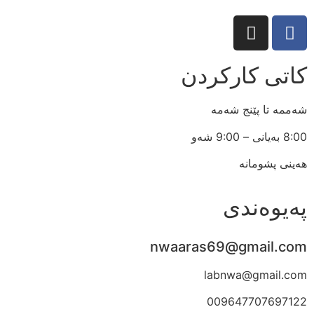
کاتی کارکردن
شەممە تا پێنج شەمە
8:00 بەیانی – 9:00 شەو
هەینی پشومانە
پەیوەندی
nwaaras69@gmail.com
labnwa@gmail.com
009647707697122