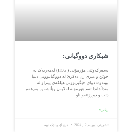
شیکاری دووگیانی:
بەدەرکەوتنی هۆرمۆنی ( HCG) لەهەریەک لە
خوێن و میزی ژن دەکرێ لە دووگیانبوونی دڵنیا
ببینەوە؛ دوای جێگیربوونی هێلکەی پیتراو لە
منداڵداندا ئەم هۆرمۆنە لەلایەن وێڵاشەوە بەرهەم
دێت و دەڕژێتەو ناو
زیاتر »
تشرینی دووەم 12, 2024
هیچ لێدوانێک نییە