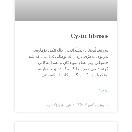
Cystic fibrosis
بەڕیشاڵبوونی چیکڵدانەیی حاڵەتێکی بۆماوەیی
بەزیوە، بەهۆی بازدان لە بۆهێڵی CFTR ، کە تێیدا
چڵمێکی لیق لەناو سییەکان و ئەندامەکانی
کۆئەندامی هەرسدا کەڵەکە دەبێت بەتایبەت
پەنکریاس ، کە ڕێگریدەکات لە گەشتنی
زیاتر »
کانوونی یەکەم 9, 2024
هیچ لێدوانێک نییە