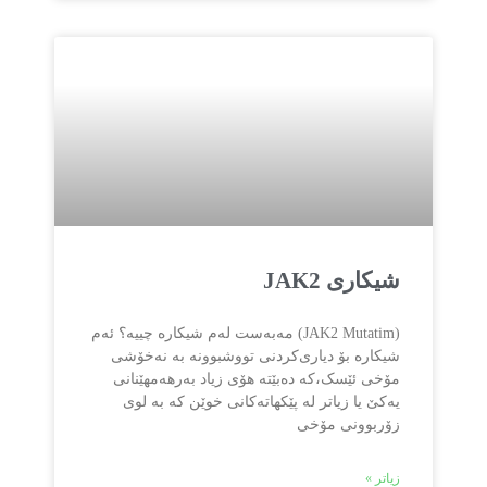
شیکاری JAK2
(JAK2 Mutatim) مەبەست لەم شیکارە چییە؟ ئەم
شیکارە بۆ دیاری‌کردنی تووشبوونە بە نەخۆشی
مۆخی ئێسک،کە دەبێتە هۆی زیاد بەرهەمهێنانی
یەکێ یا زیاتر لە پێکهاتەکانی خوێن کە بە لوی
زۆربوونی مۆخی
زیاتر »