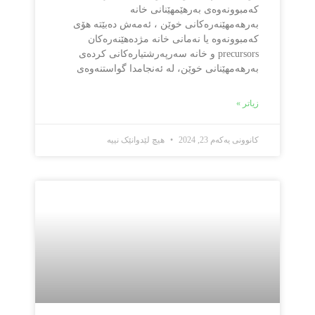
کەمبوونەوەی بەرهێمهێنانی خانە
بەرهەمهێنەرەکانی خوێن ، ئەمەش دەبێتە هۆی
کەمبوونەوە یا نەمانی خانە مژدەهێنەرەکان
precursors و خانە سەرپەرشتیارەکانی کردەی
بەرهەمهێنانی خوێن، لە ئەنجامدا گواستنەوەی
زیاتر »
کانوونی یەکەم 23, 2024
هیچ لێدوانێک نییە