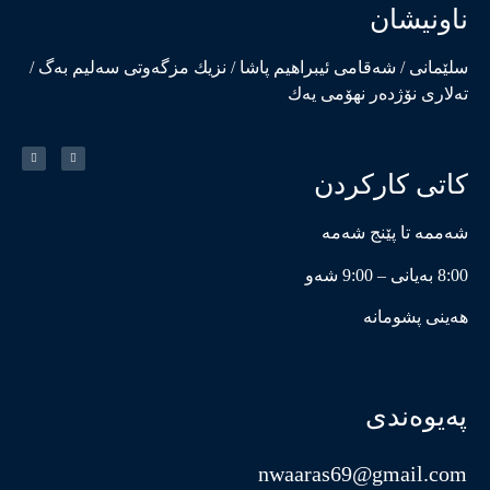
ناونیشان
سلێمانی / شەقامی ئیبراهیم پاشا / نزیك مزگەوتی سەلیم بەگ /
تەلاری نۆژدەر نهۆمی یەك
کاتی کارکردن
شەممە تا پێنج شەمە
8:00 بەیانی – 9:00 شەو
هەینی پشومانە
پەیوەندی
nwaaras69@gmail.com