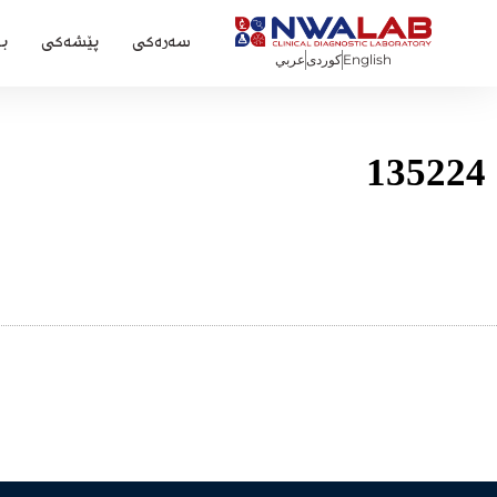
سەرەکی
پێشەکی
ب
English
كوردی
عربي
135224