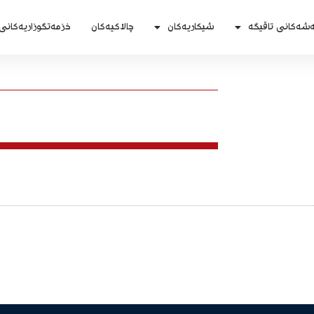
ەشەكانی تاقیگە
شیكاریەكان
چالاکیەکان
خزمەتگوزاریەكانی 