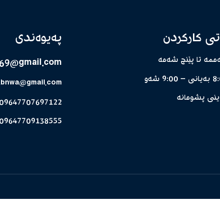
تی کارکردن
پەیوەندی
مە تا پێنج شەمە
69@gmail.com
 9:00 شەو
abnwa@gmail.com
نی پشومانە
09647707697122
09647709138555