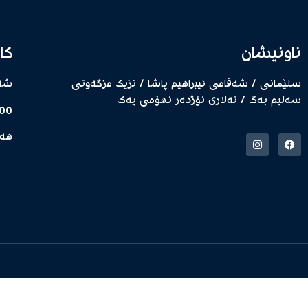
ناونیشان
کا
سلێمانی / شەقامی ئیبراهیم پاشا / نزیك مزگەوتی
شەم
سەلیم بەگ / تەلاری نۆژدەر نهۆمی یەك
8:00 بەیانی –
هەی