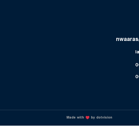
nwaaras
l
0
0
Made with
by dotvision