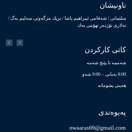
ناونیشان
سلێمانی / شەقامی ئیبراهیم پاشا / نزیك مزگەوتی سەلیم بەگ /
تەلاری نۆژدەر نهۆمی یەك
کاتی کارکردن
شەممە تا پێنج شەمە
8:00 بەیانی – 9:00 شەو
هەینی پشومانە
پەیوەندی
nwaaras69@gmail.com