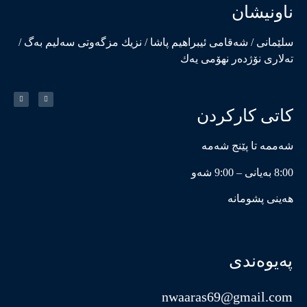
ناونیشان
سلێمانی / شەقامی ئیبراهیم پاشا / نزیك مزگەوتی سەلیم بەگ /
تەلاری نۆژدەر نهۆمی یەك
کاتی کارکردن
شەممە تا پێنج شەمە
8:00 بەیانی – 9:00 شەو
هەینی پشومانە
پەیوەندی
nwaaras69@gmail.com