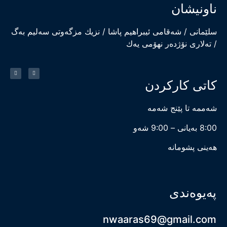
ناونیشان
سلێمانی / شەقامی ئیبراهیم پاشا / نزیك مزگەوتی سەلیم بەگ
/ تەلاری نۆژدەر نهۆمی یەك
کاتی کارکردن
شەممە تا پێنج شەمە
8:00 بەیانی – 9:00 شەو
هەینی پشومانە
پەیوەندی
nwaaras69@gmail.com