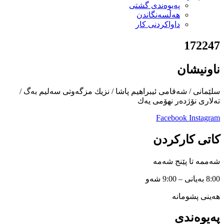
پەیوەندی گشتی
هەڵسەنگاندن
داواكردنی كار
172247
ناونیشان
سلێمانی / شەقامی ئیبراهیم پاشا / نزیك مزگەوتی سەلیم بەگ /
تەلاری نۆژدەر نهۆمی یەك
Facebook
Instagram
کاتی کارکردن
شەممە تا پێنج شەمە
8:00 بەیانی – 9:00 شەو
هەینی پشومانە
پەیوەندی