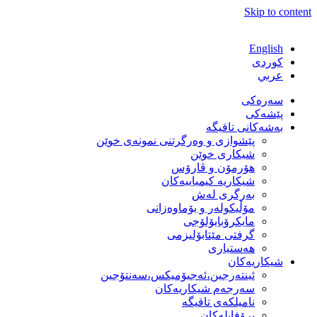
Skip to content
English
كوردی
عربي
سەرەکی
پێشەکی
بەشەكانی تاقیگە
پێشوازی و وەرگرتنی نمونەی خوێن
شیكاری خوێن
هۆرمۆن و ڤارۆس
شیكاریە كیمیاییەكان
بەرگری لەش
مۆڵیكولەر و بۆماوەزانی
مایكرۆبایۆلۆجی
گرفتی مێتابۆلیزمی
هەستیاری
شیكاریەكان
ئینتەرجین،ئەجیۆمیکس،سەنتۆجین
سەرجەم شیكاریەكان
نامیلكەی تاقیگە
پرۆفایلەكان