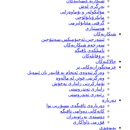
شیكاریە كیمیاییەكان
بەرگری لەش
مۆڵیكولەر و بۆماوەزانی
مایكرۆبایۆلۆجی
گرفتی مێتابۆلیزمی
هەستیاری
شیكاریەكان
ئینتەرجین،ئەجیۆمیکس،سەنتۆجین
سەرجەم شیكاریەكان
نامیلكەی تاقیگە
پرۆفایلەكان
چالاکیەکان
خزمەتگوزاریەكانی تر
وه‌رگرتنه‌وه‌ی ئه‌نجام به‌ ڤایبه‌ر یان ئیمه‌یل
وەرگرتنی خوێن لە ماڵەوە
تۆماركردنی زانیاری نەخۆش
زانیاری تەندروستی
ڕێبەری تەندروستی
دەربارە
دەربارەی تاقیگەی پسپۆڕیی نوا
كاتەكانی دەوامی تاقیگە
دەستەی بەڕێوبەران
فۆڕمی داواكاری
پەیوەندی