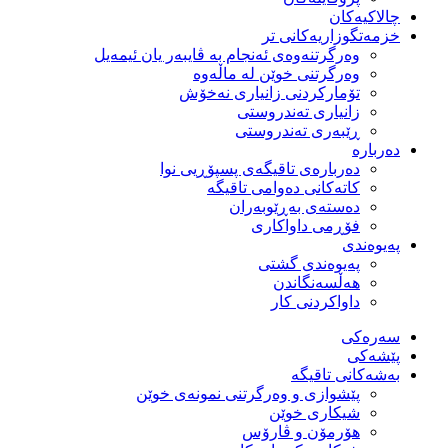
چالاکیەکان
خزمەتگوزاریەكانی تر
وه‌رگرتنه‌وه‌ی ئه‌نجام به‌ ڤایبه‌ر یان ئیمه‌یل
وەرگرتنی خوێن لە ماڵەوە
تۆماركردنی زانیاری نەخۆش
زانیاری تەندروستی
ڕێبەری تەندروستی
دەربارە
دەربارەی تاقیگەی پسپۆڕیی نوا
كاتەكانی دەوامی تاقیگە
دەستەی بەڕێوبەران
فۆڕمی داواكاری
پەیوەندی
پەیوەندی گشتی
هەڵسەنگاندن
داواكردنی كار
سەرەکی
پێشەکی
بەشەكانی تاقیگە
پێشوازی و وەرگرتنی نمونەی خوێن
شیكاری خوێن
هۆرمۆن و ڤارۆس