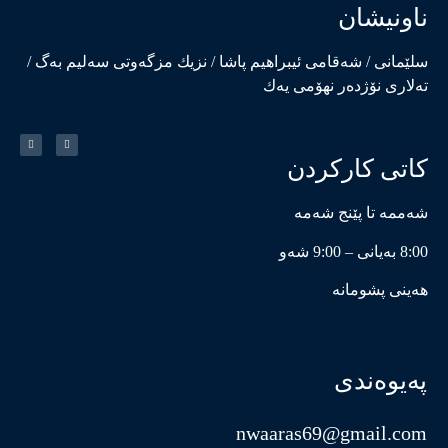
ناونیشان
سلێمانی / شەقامی ئیبراهیم پاشا / نزیك مزگەوتی سەلیم بەگ /
تەلاری نۆژدەر نهۆمی یەك
کاتی کارکردن
شەممە تا پێنج شەمە
8:00 بەیانی – 9:00 شەو
هەینی پشومانە
پەیوەندی
nwaaras69@gmail.com