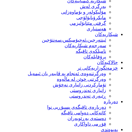
شیكاریە كیمیاییەكان
بەرگری لەش
مۆڵیكولەر و بۆماوەزانی
مایكرۆبایۆلۆجی
گرفتی مێتابۆلیزمی
هەستیاری
شیكاریەكان
ئینتەرجین،ئەجیۆمیکس،سەنتۆجین
سەرجەم شیكاریەكان
نامیلكەی تاقیگە
پرۆفایلەكان
چالاکیەکان
خزمەتگوزاریەكانی تر
وه‌رگرتنه‌وه‌ی ئه‌نجام به‌ ڤایبه‌ر یان ئیمه‌یل
وەرگرتنی خوێن لە ماڵەوە
تۆماركردنی زانیاری نەخۆش
زانیاری تەندروستی
ڕێبەری تەندروستی
دەربارە
دەربارەی تاقیگەی پسپۆڕیی نوا
كاتەكانی دەوامی تاقیگە
دەستەی بەڕێوبەران
فۆڕمی داواكاری
پەیوەندی