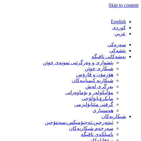
Skip to content
English
كوردی
عربي
سەرەکی
پێشەکی
بەشەكانی تاقیگە
پێشوازی و وەرگرتنی نمونەی خوێن
شیكاری خوێن
هۆرمۆن و ڤارۆس
شیكاریە كیمیاییەكان
بەرگری لەش
مۆڵیكولەر و بۆماوەزانی
مایكرۆبایۆلۆجی
گرفتی مێتابۆلیزمی
هەستیاری
شیكاریەكان
ئینتەرجین،ئەجیۆمیکس،سەنتۆجین
سەرجەم شیكاریەكان
نامیلكەی تاقیگە
پرۆفایلەكان