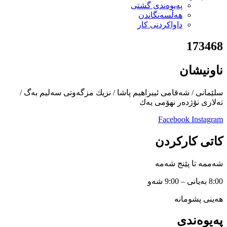
پەیوەندی گشتی
هەڵسەنگاندن
داواكردنی كار
173468
ناونیشان
سلێمانی / شەقامی ئیبراهیم پاشا / نزیك مزگەوتی سەلیم بەگ /
تەلاری نۆژدەر نهۆمی یەك
Facebook
Instagram
کاتی کارکردن
شەممە تا پێنج شەمە
8:00 بەیانی – 9:00 شەو
هەینی پشومانە
پەیوەندی