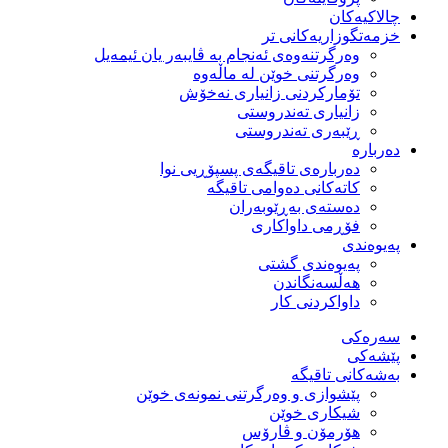
چالاکیەکان
خزمەتگوزاریەكانی تر
وه‌رگرتنه‌وه‌ی ئه‌نجام به‌ ڤایبه‌ر یان ئیمه‌یل
وەرگرتنی خوێن لە ماڵەوە
تۆماركردنی زانیاری نەخۆش
زانیاری تەندروستی
ڕێبەری تەندروستی
دەربارە
دەربارەی تاقیگەی پسپۆڕیی نوا
كاتەكانی دەوامی تاقیگە
دەستەی بەڕێوبەران
فۆڕمی داواكاری
پەیوەندی
پەیوەندی گشتی
هەڵسەنگاندن
داواكردنی كار
سەرەکی
پێشەکی
بەشەكانی تاقیگە
پێشوازی و وەرگرتنی نمونەی خوێن
شیكاری خوێن
هۆرمۆن و ڤارۆس