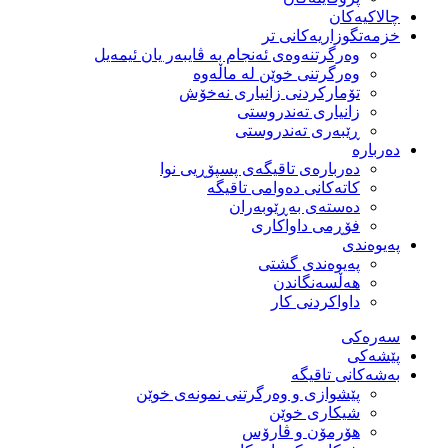
چالاکیەکان
خزمەتگوزاریەكانی تر
وه‌رگرتنه‌وه‌ی ئه‌نجام به‌ ڤایبه‌ر یان ئیمه‌یل
وەرگرتنی خوێن لە ماڵەوە
تۆماركردنی زانیاری نەخۆش
زانیاری تەندروستی
ڕێبەری تەندروستی
دەربارە
دەربارەی تاقیگەی پسپۆڕیی نوا
كاتەكانی دەوامی تاقیگە
دەستەی بەڕێوبەران
فۆڕمی داواكاری
پەیوەندی
پەیوەندی گشتی
هەڵسەنگاندن
داواكردنی كار
سەرەکی
پێشەکی
بەشەكانی تاقیگە
پێشوازی و وەرگرتنی نمونەی خوێن
شیكاری خوێن
هۆرمۆن و ڤارۆس