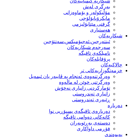
شیكاریە كیمیاییەكان
بەرگری لەش
مۆڵیكولەر و بۆماوەزانی
مایكرۆبایۆلۆجی
گرفتی مێتابۆلیزمی
هەستیاری
شیكاریەكان
ئینتەرجین،ئەجیۆمیکس،سەنتۆجین
سەرجەم شیكاریەكان
نامیلكەی تاقیگە
پرۆفایلەكان
چالاکیەکان
خزمەتگوزاریەكانی تر
وه‌رگرتنه‌وه‌ی ئه‌نجام به‌ ڤایبه‌ر یان ئیمه‌یل
وەرگرتنی خوێن لە ماڵەوە
تۆماركردنی زانیاری نەخۆش
زانیاری تەندروستی
ڕێبەری تەندروستی
دەربارە
دەربارەی تاقیگەی پسپۆڕیی نوا
كاتەكانی دەوامی تاقیگە
دەستەی بەڕێوبەران
فۆڕمی داواكاری
پەیوەندی