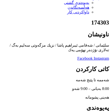
پەیوەندی گشتی
هەڵسەنگاندن
داواكردنی كار
174303
ناونیشان
سلێمانی / شەقامی ئیبراهیم پاشا / نزیك مزگەوتی سەلیم بەگ /
تەلاری نۆژدەر نهۆمی یەك
Facebook
Instagram
کاتی کارکردن
شەممە تا پێنج شەمە
8:00 بەیانی – 9:00 شەو
هەینی پشومانە
پەیوەندی