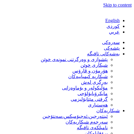
Skip to content
English
كوردی
عربي
سەرەکی
پێشەکی
بەشەكانی تاقیگە
پێشوازی و وەرگرتنی نمونەی خوێن
شیكاری خوێن
هۆرمۆن و ڤارۆس
شیكاریە كیمیاییەكان
بەرگری لەش
مۆڵیكولەر و بۆماوەزانی
مایكرۆبایۆلۆجی
گرفتی مێتابۆلیزمی
هەستیاری
شیكاریەكان
ئینتەرجین،ئەجیۆمیکس،سەنتۆجین
سەرجەم شیكاریەكان
نامیلكەی تاقیگە
پرۆفایلەكان