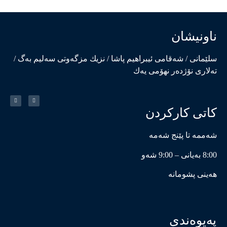
ناونیشان
سلێمانی / شەقامی ئیبراهیم پاشا / نزیك مزگەوتی سەلیم بەگ /
تەلاری نۆژدەر نهۆمی یەك
کاتی کارکردن
شەممە تا پێنج شەمە
8:00 بەیانی – 9:00 شەو
هەینی پشومانە
پەیوەندی