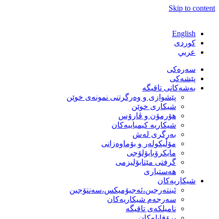
Skip to content
English
كوردی
عربي
سەرەکی
پێشەکی
بەشەكانی تاقیگە
پێشوازی و وەرگرتنی نمونەی خوێن
شیكاری خوێن
هۆرمۆن و ڤارۆس
شیكاریە كیمیاییەكان
بەرگری لەش
مۆڵیكولەر و بۆماوەزانی
مایكرۆبایۆلۆجی
گرفتی مێتابۆلیزمی
هەستیاری
شیكاریەكان
ئینتەرجین،ئەجیۆمیکس،سەنتۆجین
سەرجەم شیكاریەكان
نامیلكەی تاقیگە
پرۆفایلەكان