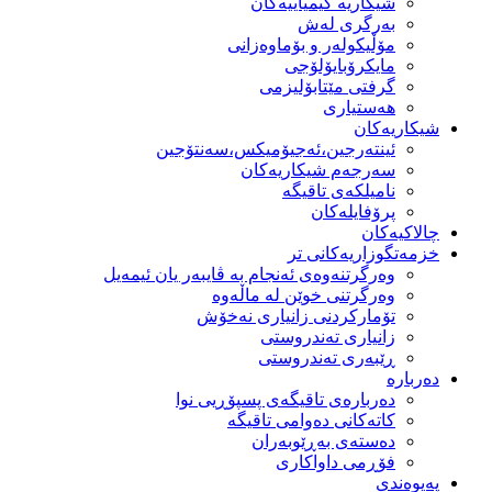
شیكاریە كیمیاییەكان
بەرگری لەش
مۆڵیكولەر و بۆماوەزانی
مایكرۆبایۆلۆجی
گرفتی مێتابۆلیزمی
هەستیاری
شیكاریەكان
ئینتەرجین،ئەجیۆمیکس،سەنتۆجین
سەرجەم شیكاریەكان
نامیلكەی تاقیگە
پرۆفایلەكان
چالاکیەکان
خزمەتگوزاریەكانی تر
وه‌رگرتنه‌وه‌ی ئه‌نجام به‌ ڤایبه‌ر یان ئیمه‌یل
وەرگرتنی خوێن لە ماڵەوە
تۆماركردنی زانیاری نەخۆش
زانیاری تەندروستی
ڕێبەری تەندروستی
دەربارە
دەربارەی تاقیگەی پسپۆڕیی نوا
كاتەكانی دەوامی تاقیگە
دەستەی بەڕێوبەران
فۆڕمی داواكاری
پەیوەندی