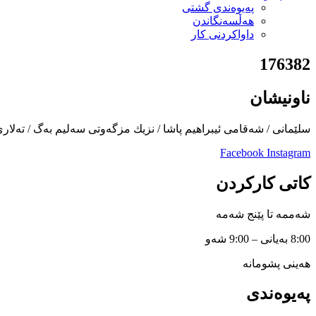
پەیوەندی گشتی
هەڵسەنگاندن
داواكردنی كار
176382
ناونیشان
سلێمانی / شەقامی ئیبراهیم پاشا / نزیك مزگەوتی سەلیم بەگ / تەلار
Facebook
Instagram
کاتی کارکردن
شەممە تا پێنج شەمە
8:00 بەیانی – 9:00 شەو
هەینی پشومانە
پەیوەندی