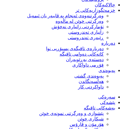
چالاکیەکان
خزمەتگوزاریەكانی تر
وه‌رگرتنه‌وه‌ی ئه‌نجام به‌ ڤایبه‌ر یان ئیمه‌یل
وەرگرتنی خوێن لە ماڵەوە
تۆماركردنی زانیاری نەخۆش
زانیاری تەندروستی
ڕێبەری تەندروستی
دەربارە
دەربارەی تاقیگەی پسپۆڕیی نوا
كاتەكانی دەوامی تاقیگە
دەستەی بەڕێوبەران
فۆڕمی داواكاری
پەیوەندی
پەیوەندی گشتی
هەڵسەنگاندن
داواكردنی كار
سەرەکی
پێشەکی
بەشەكانی تاقیگە
پێشوازی و وەرگرتنی نمونەی خوێن
شیكاری خوێن
هۆرمۆن و ڤارۆس