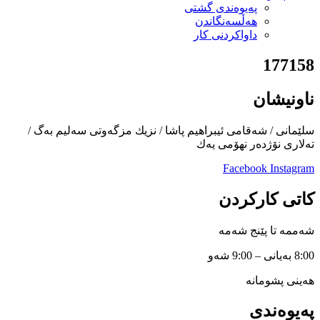
پەیوەندی گشتی
هەڵسەنگاندن
داواكردنی كار
177158
ناونیشان
سلێمانی / شەقامی ئیبراهیم پاشا / نزیك مزگەوتی سەلیم بەگ /
تەلاری نۆژدەر نهۆمی یەك
Facebook
Instagram
کاتی کارکردن
شەممە تا پێنج شەمە
8:00 بەیانی – 9:00 شەو
هەینی پشومانە
پەیوەندی