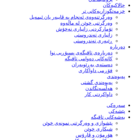
چالاکیەکان
خزمەتگوزاریەكانی تر
وه‌رگرتنه‌وه‌ی ئه‌نجام به‌ ڤایبه‌ر یان ئیمه‌یل
وەرگرتنی خوێن لە ماڵەوە
تۆماركردنی زانیاری نەخۆش
زانیاری تەندروستی
ڕێبەری تەندروستی
دەربارە
دەربارەی تاقیگەی پسپۆڕیی نوا
كاتەكانی دەوامی تاقیگە
دەستەی بەڕێوبەران
فۆڕمی داواكاری
پەیوەندی
پەیوەندی گشتی
هەڵسەنگاندن
داواكردنی كار
سەرەکی
پێشەکی
بەشەكانی تاقیگە
پێشوازی و وەرگرتنی نمونەی خوێن
شیكاری خوێن
هۆرمۆن و ڤارۆس