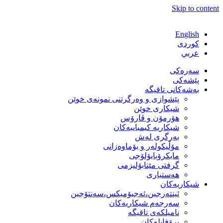
Skip to content
English
كوردی
عربي
سەرەکی
پێشەکی
بەشەكانی تاقیگە
پێشوازی و وەرگرتنی نمونەی خوێن
شیكاری خوێن
هۆرمۆن و ڤارۆس
شیكاریە كیمیاییەكان
بەرگری لەش
مۆڵیكولەر و بۆماوەزانی
مایكرۆبایۆلۆجی
گرفتی مێتابۆلیزمی
هەستیاری
شیكاریەكان
ئینتەرجین،ئەجیۆمیکس،سەنتۆجین
سەرجەم شیكاریەكان
نامیلكەی تاقیگە
پرۆفایلەكان