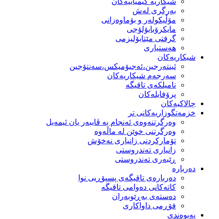
شیكاریە كیمیاییەكان
بەرگری لەش
مۆڵیكولەر و بۆماوەزانی
مایكرۆبایۆلۆجی
گرفتی مێتابۆلیزمی
هەستیاری
شیكاریەكان
ئینتەرجین،ئەجیۆمیکس،سەنتۆجین
سەرجەم شیكاریەكان
نامیلكەی تاقیگە
پرۆفایلەكان
چالاکیەکان
خزمەتگوزاریەكانی تر
وه‌رگرتنه‌وه‌ی ئه‌نجام به‌ ڤایبه‌ر یان ئیمه‌یل
وەرگرتنی خوێن لە ماڵەوە
تۆماركردنی زانیاری نەخۆش
زانیاری تەندروستی
ڕێبەری تەندروستی
دەربارە
دەربارەی تاقیگەی پسپۆڕیی نوا
كاتەكانی دەوامی تاقیگە
دەستەی بەڕێوبەران
فۆڕمی داواكاری
پەیوەندی