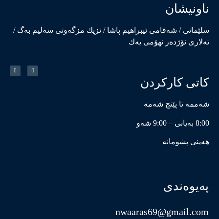
ناونیشان
سلێمانی / شەقامی ئیبراهیم پاشا / نزیك مزگەوتی سەلیم بەگ /
تەلاری نۆژدەر نهۆمی یەك
کاتی کارکردن
شەممە تا پێنج شەمە
8:00 بەیانی – 9:00 شەو
هەینی پشومانە
پەیوەندی
nwaaras69@gmail.com