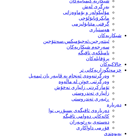
شیكاریە كیمیاییەكان
بەرگری لەش
مۆڵیكولەر و بۆماوەزانی
مایكرۆبایۆلۆجی
گرفتی مێتابۆلیزمی
هەستیاری
شیكاریەكان
ئینتەرجین،ئەجیۆمیکس،سەنتۆجین
سەرجەم شیكاریەكان
نامیلكەی تاقیگە
پرۆفایلەكان
چالاکیەکان
خزمەتگوزاریەكانی تر
وه‌رگرتنه‌وه‌ی ئه‌نجام به‌ ڤایبه‌ر یان ئیمه‌یل
وەرگرتنی خوێن لە ماڵەوە
تۆماركردنی زانیاری نەخۆش
زانیاری تەندروستی
ڕێبەری تەندروستی
دەربارە
دەربارەی تاقیگەی پسپۆڕیی نوا
كاتەكانی دەوامی تاقیگە
دەستەی بەڕێوبەران
فۆڕمی داواكاری
پەیوەندی