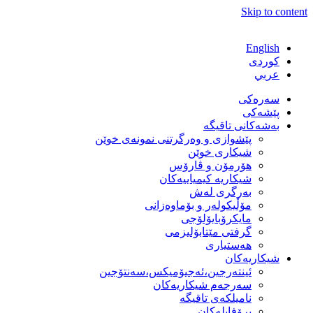
Skip to content
English
كوردی
عربي
سەرەکی
پێشەکی
بەشەكانی تاقیگە
پێشوازی و وەرگرتنی نمونەی خوێن
شیكاری خوێن
هۆرمۆن و ڤارۆس
شیكاریە كیمیاییەكان
بەرگری لەش
مۆڵیكولەر و بۆماوەزانی
مایكرۆبایۆلۆجی
گرفتی مێتابۆلیزمی
هەستیاری
شیكاریەكان
ئینتەرجین،ئەجیۆمیکس،سەنتۆجین
سەرجەم شیكاریەكان
نامیلكەی تاقیگە
پرۆفایلەكان