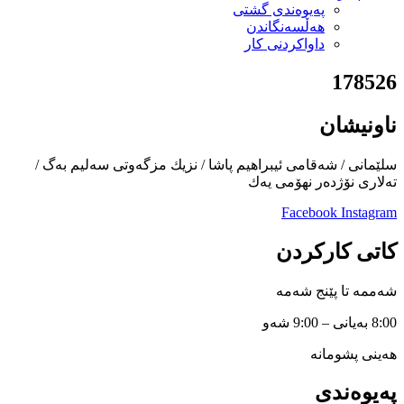
پەیوەندی گشتی
هەڵسەنگاندن
داواكردنی كار
178526
ناونیشان
سلێمانی / شەقامی ئیبراهیم پاشا / نزیك مزگەوتی سەلیم بەگ /
تەلاری نۆژدەر نهۆمی یەك
Facebook
Instagram
کاتی کارکردن
شەممە تا پێنج شەمە
8:00 بەیانی – 9:00 شەو
هەینی پشومانە
پەیوەندی