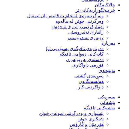
چالاکیەکان
خزمەتگوزاریەكانی تر
وه‌رگرتنه‌وه‌ی ئه‌نجام به‌ ڤایبه‌ر یان ئیمه‌یل
وەرگرتنی خوێن لە ماڵەوە
تۆماركردنی زانیاری نەخۆش
زانیاری تەندروستی
ڕێبەری تەندروستی
دەربارە
دەربارەی تاقیگەی پسپۆڕیی نوا
كاتەكانی دەوامی تاقیگە
دەستەی بەڕێوبەران
فۆڕمی داواكاری
پەیوەندی
پەیوەندی گشتی
هەڵسەنگاندن
داواكردنی كار
سەرەکی
پێشەکی
بەشەكانی تاقیگە
پێشوازی و وەرگرتنی نمونەی خوێن
شیكاری خوێن
هۆرمۆن و ڤارۆس