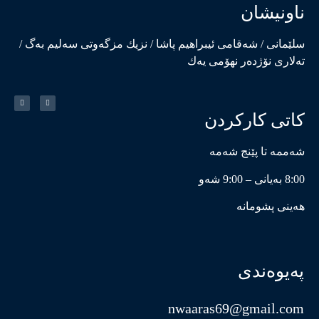
ناونیشان
سلێمانی / شەقامی ئیبراهیم پاشا / نزیك مزگەوتی سەلیم بەگ /
تەلاری نۆژدەر نهۆمی یەك
کاتی کارکردن
شەممە تا پێنج شەمە
8:00 بەیانی – 9:00 شەو
هەینی پشومانە
پەیوەندی
nwaaras69@gmail.com