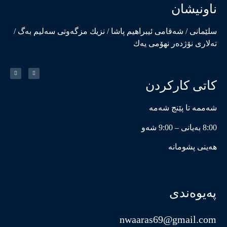
ناونیشان
سلێمانی / شەقامی ئیبراهیم پاشا / نزیك مزگەوتی سەلیم بەگ /
تەلاری نۆژدەر نهۆمی یەك
کاتی کارکردن
شەممە تا پێنج شەمە
8:00 بەیانی – 9:00 شەو
هەینی پشومانە
پەیوەندی
nwaaras69@gmail.com