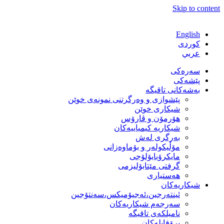
Skip to content
English
كوردی
عربي
سەرەکی
پێشەکی
بەشەكانی تاقیگە
پێشوازی و وەرگرتنی نمونەی خوێن
شیكاری خوێن
هۆرمۆن و ڤارۆس
شیكاریە كیمیاییەكان
بەرگری لەش
مۆڵیكولەر و بۆماوەزانی
مایكرۆبایۆلۆجی
گرفتی مێتابۆلیزمی
هەستیاری
شیكاریەكان
ئینتەرجین،ئەجیۆمیکس،سەنتۆجین
سەرجەم شیكاریەكان
نامیلكەی تاقیگە
پرۆفایلەكان