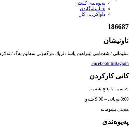
پەیوەندی گشتی
هەڵسەنگاندن
داواكردنی كار
186687
ناونیشان
سلێمانی / شەقامی ئیبراهیم پاشا / نزیك مزگەوتی سەلیم بەگ / تەلار
Facebook
Instagram
کاتی کارکردن
شەممە تا پێنج شەمە
8:00 بەیانی – 9:00 شەو
هەینی پشومانە
پەیوەندی