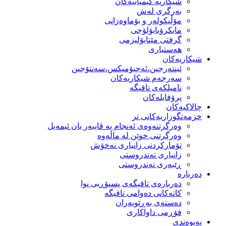
شیكاریە كیمیاییەكان
بەرگری لەش
مۆڵیكولەر و بۆماوەزانی
مایكرۆبایۆلۆجی
گرفتی مێتابۆلیزمی
هەستیاری
شیكاریەكان
ئینتەرجین،ئەجیۆمیکس،سەنتۆجین
سەرجەم شیكاریەكان
نامیلكەی تاقیگە
پرۆفایلەكان
چالاکیەکان
خزمەتگوزاریەكانی تر
وه‌رگرتنه‌وه‌ی ئه‌نجام به‌ ڤایبه‌ر یان ئیمه‌یل
وەرگرتنی خوێن لە ماڵەوە
تۆماركردنی زانیاری نەخۆش
زانیاری تەندروستی
ڕێبەری تەندروستی
دەربارە
دەربارەی تاقیگەی پسپۆڕیی نوا
كاتەكانی دەوامی تاقیگە
دەستەی بەڕێوبەران
فۆڕمی داواكاری
پەیوەندی