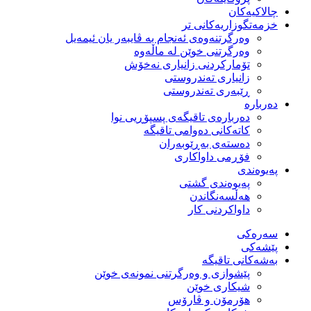
چالاکیەکان
خزمەتگوزاریەكانی تر
وه‌رگرتنه‌وه‌ی ئه‌نجام به‌ ڤایبه‌ر یان ئیمه‌یل
وەرگرتنی خوێن لە ماڵەوە
تۆماركردنی زانیاری نەخۆش
زانیاری تەندروستی
ڕێبەری تەندروستی
دەربارە
دەربارەی تاقیگەی پسپۆڕیی نوا
كاتەكانی دەوامی تاقیگە
دەستەی بەڕێوبەران
فۆڕمی داواكاری
پەیوەندی
پەیوەندی گشتی
هەڵسەنگاندن
داواكردنی كار
سەرەکی
پێشەکی
بەشەكانی تاقیگە
پێشوازی و وەرگرتنی نمونەی خوێن
شیكاری خوێن
هۆرمۆن و ڤارۆس