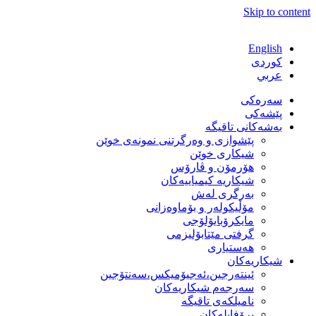
Skip to content
English
كوردی
عربي
سەرەکی
پێشەکی
بەشەكانی تاقیگە
پێشوازی و وەرگرتنی نمونەی خوێن
شیكاری خوێن
هۆرمۆن و ڤارۆس
شیكاریە كیمیاییەكان
بەرگری لەش
مۆڵیكولەر و بۆماوەزانی
مایكرۆبایۆلۆجی
گرفتی مێتابۆلیزمی
هەستیاری
شیكاریەكان
ئینتەرجین،ئەجیۆمیکس،سەنتۆجین
سەرجەم شیكاریەكان
نامیلكەی تاقیگە
پرۆفایلەكان