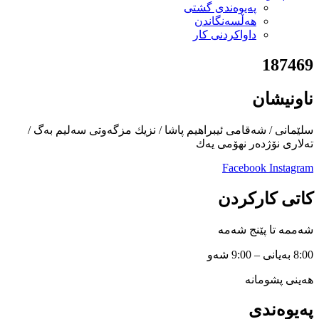
پەیوەندی گشتی
هەڵسەنگاندن
داواكردنی كار
187469
ناونیشان
سلێمانی / شەقامی ئیبراهیم پاشا / نزیك مزگەوتی سەلیم بەگ /
تەلاری نۆژدەر نهۆمی یەك
Facebook
Instagram
کاتی کارکردن
شەممە تا پێنج شەمە
8:00 بەیانی – 9:00 شەو
هەینی پشومانە
پەیوەندی