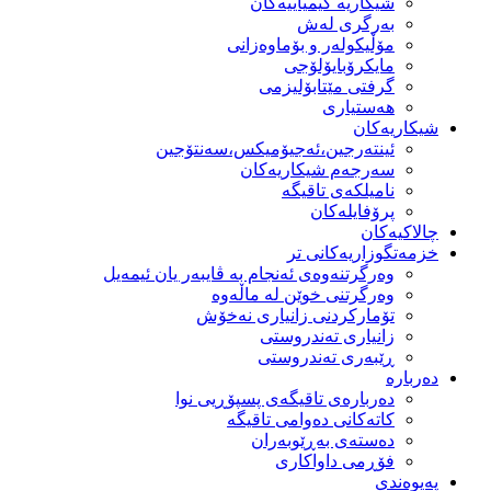
شیكاریە كیمیاییەكان
بەرگری لەش
مۆڵیكولەر و بۆماوەزانی
مایكرۆبایۆلۆجی
گرفتی مێتابۆلیزمی
هەستیاری
شیكاریەكان
ئینتەرجین،ئەجیۆمیکس،سەنتۆجین
سەرجەم شیكاریەكان
نامیلكەی تاقیگە
پرۆفایلەكان
چالاکیەکان
خزمەتگوزاریەكانی تر
وه‌رگرتنه‌وه‌ی ئه‌نجام به‌ ڤایبه‌ر یان ئیمه‌یل
وەرگرتنی خوێن لە ماڵەوە
تۆماركردنی زانیاری نەخۆش
زانیاری تەندروستی
ڕێبەری تەندروستی
دەربارە
دەربارەی تاقیگەی پسپۆڕیی نوا
كاتەكانی دەوامی تاقیگە
دەستەی بەڕێوبەران
فۆڕمی داواكاری
پەیوەندی