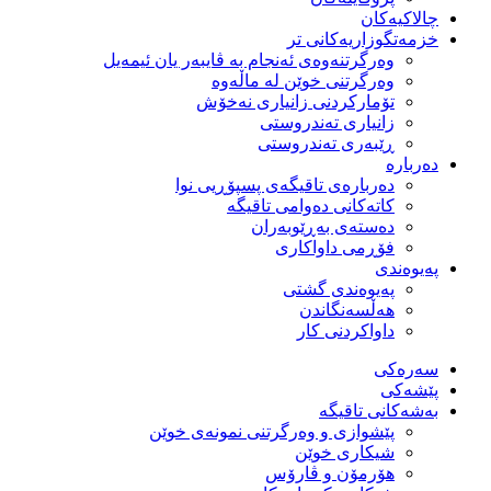
چالاکیەکان
خزمەتگوزاریەكانی تر
وه‌رگرتنه‌وه‌ی ئه‌نجام به‌ ڤایبه‌ر یان ئیمه‌یل
وەرگرتنی خوێن لە ماڵەوە
تۆماركردنی زانیاری نەخۆش
زانیاری تەندروستی
ڕێبەری تەندروستی
دەربارە
دەربارەی تاقیگەی پسپۆڕیی نوا
كاتەكانی دەوامی تاقیگە
دەستەی بەڕێوبەران
فۆڕمی داواكاری
پەیوەندی
پەیوەندی گشتی
هەڵسەنگاندن
داواكردنی كار
سەرەکی
پێشەکی
بەشەكانی تاقیگە
پێشوازی و وەرگرتنی نمونەی خوێن
شیكاری خوێن
هۆرمۆن و ڤارۆس