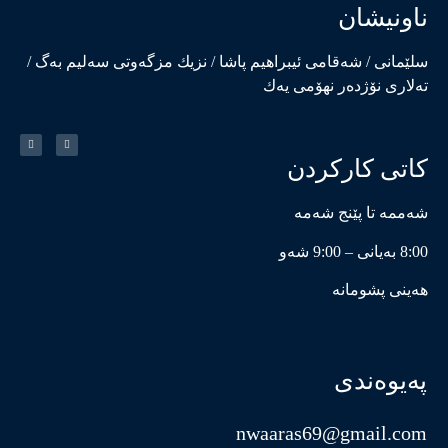
ناونیشان
سلێمانی / شەقامی ئیبراهیم پاشا / نزیك مزگەوتی سەلیم بەگ /
تەلاری نۆژدەر نهۆمی یەك
کاتی کارکردن
شەممە تا پێنج شەمە
8:00 بەیانی – 9:00 شەو
هەینی پشومانە
پەیوەندی
nwaaras69@gmail.com