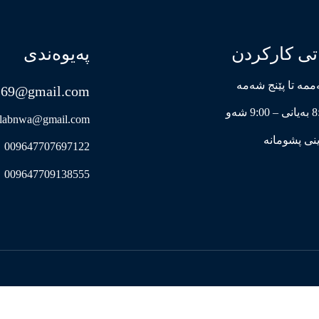
تی کارکردن
پەیوەندی
مە تا پێنج شەمە
s69@gmail.com
9:0 شەو
labnwa@gmail.com
نی پشومانە
009647707697122
009647709138555