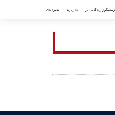
مەتگوزاریەكانی تر
دەربارە
پەیوەندی