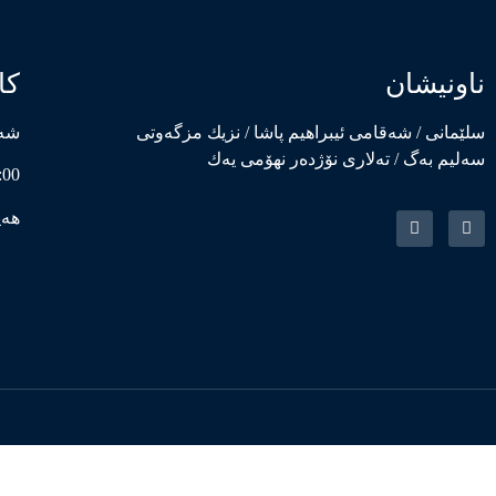
ناونیشان
کا
سلێمانی / شەقامی ئیبراهیم پاشا / نزیك مزگەوتی
شەم
سەلیم بەگ / تەلاری نۆژدەر نهۆمی یەك
8:00 بەیانی – 0
هەی