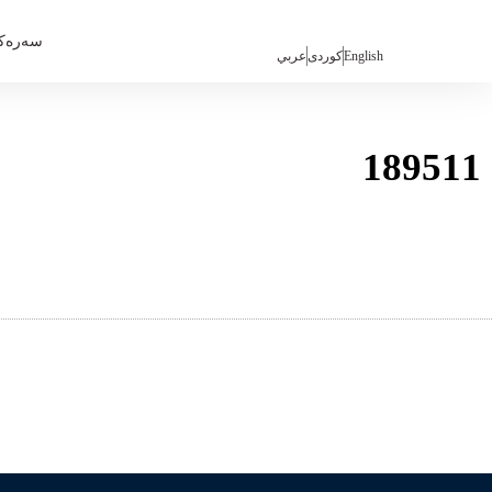
سەرەک
English
كوردی
عربي
189511