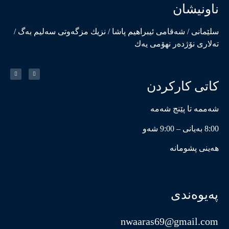
ناونیشان
سلێمانی / شەقامی ئیبراهیم پاشا / نزیك مزگەوتی سەلیم بەگ /
تەلاری نۆژدەر نهۆمی یەك
کاتی کارکردن
شەممە تا پێنج شەمە
8:00 بەیانی – 9:00 شەو
هەینی پشومانە
پەیوەندی
nwaaras69@gmail.com