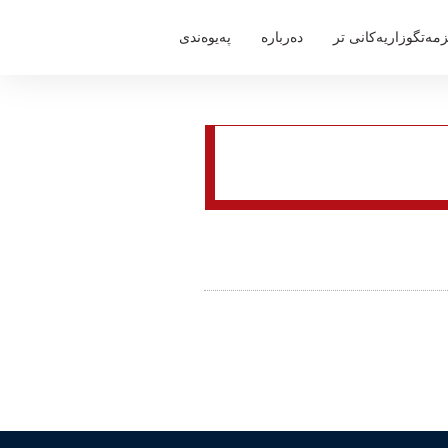
مەتگوزاریەكانی تر
دەربارە
پەیوەندی