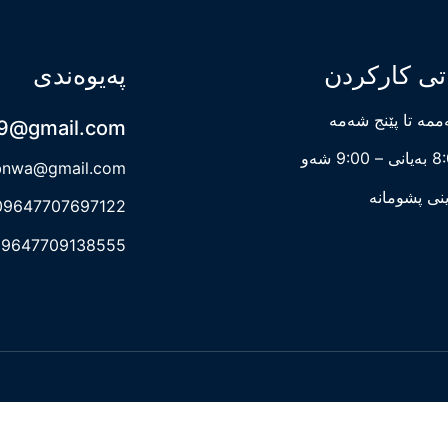
تی کارکردن
پەیوەندی
مە تا پێنج شەمە
9@gmail.com
– 9:00 شەو
bnwa@gmail.com
نی پشومانە
09647707697122
09647709138555