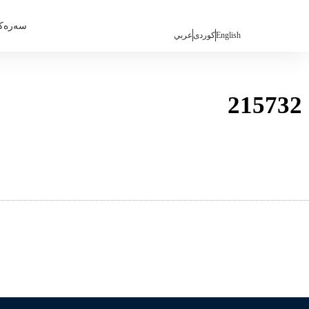
سەرەک
English
كوردی
عربي
215732