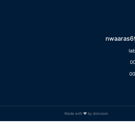
nwaaras6
la
0
0
Made with ❤ by dotvision