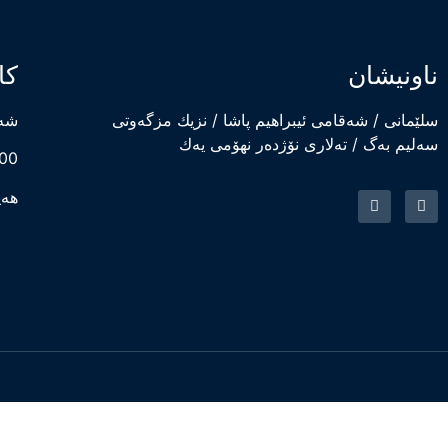
ناونیشان
کا
سلێمانی / شەقامی ئیبراهیم پاشا / نزیك مزگەوتی
شەم
سەلیم بەگ / تەلاری نۆژدەر نهۆمی یەك
8:00 بەیانی 
هەی