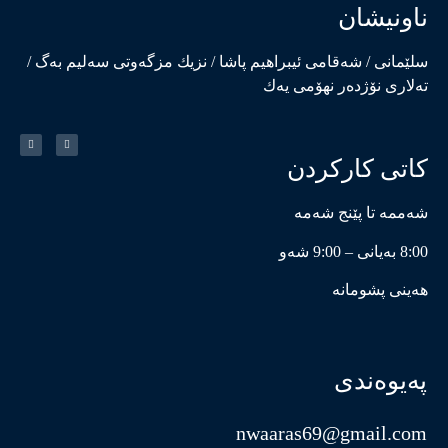
ناونیشان
سلێمانی / شەقامی ئیبراهیم پاشا / نزیك مزگەوتی سەلیم بەگ /
تەلاری نۆژدەر نهۆمی یەك
کاتی کارکردن
شەممە تا پێنج شەمە
8:00 بەیانی – 9:00 شەو
هەینی پشومانە
پەیوەندی
nwaaras69@gmail.com