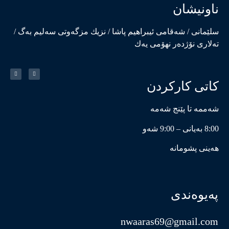
ناونیشان
سلێمانی / شەقامی ئیبراهیم پاشا / نزیك مزگەوتی سەلیم بەگ /
تەلاری نۆژدەر نهۆمی یەك
کاتی کارکردن
شەممە تا پێنج شەمە
8:00 بەیانی – 9:00 شەو
هەینی پشومانە
پەیوەندی
nwaaras69@gmail.com