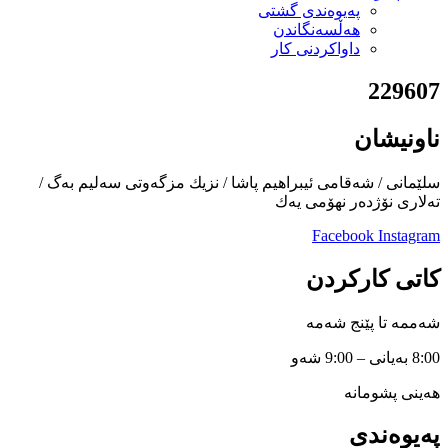
پەیوەندی گشتی
هەڵسەنگاندن
داواكردنی كار
229607
ناونیشان
سلێمانی / شەقامی ئیبراهیم پاشا / نزیك مزگەوتی سەلیم بەگ /
تەلاری نۆژدەر نهۆمی یەك
Facebook
Instagram
کاتی کارکردن
شەممە تا پێنج شەمە
8:00 بەیانی – 9:00 شەو
هەینی پشومانە
پەیوەندی