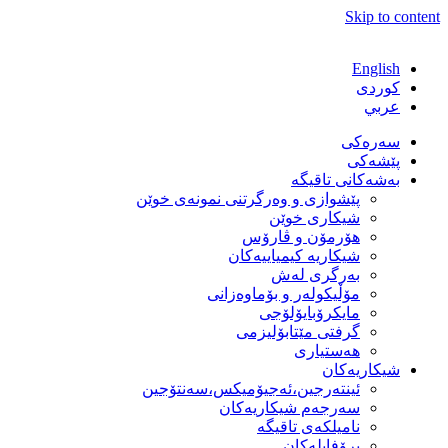
Skip to content
English
كوردی
عربي
سەرەکی
پێشەکی
بەشەكانی تاقیگە
پێشوازی و وەرگرتنی نمونەی خوێن
شیكاری خوێن
هۆرمۆن و ڤارۆس
شیكاریە كیمیاییەكان
بەرگری لەش
مۆڵیكولەر و بۆماوەزانی
مایكرۆبایۆلۆجی
گرفتی مێتابۆلیزمی
هەستیاری
شیكاریەكان
ئینتەرجین،ئەجیۆمیکس،سەنتۆجین
سەرجەم شیكاریەكان
نامیلكەی تاقیگە
پرۆفایلەكان