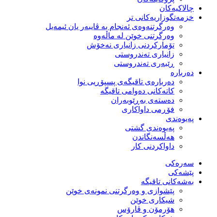
چالاکیەکان
خزمەتگوزاریەكانی تر
وه‌رگرتنه‌وه‌ی ئه‌نجام به‌ ڤایبه‌ر یان ئیمه‌یل
وەرگرتنی خوێن لە ماڵەوە
تۆماركردنی زانیاری نەخۆش
زانیاری تەندروستی
ڕێبەری تەندروستی
دەربارە
دەربارەی تاقیگەی پسپۆڕیی نوا
كاتەكانی دەوامی تاقیگە
دەستەی بەڕێوبەران
فۆڕمی داواكاری
پەیوەندی
پەیوەندی گشتی
هەڵسەنگاندن
داواكردنی كار
سەرەکی
پێشەکی
بەشەكانی تاقیگە
پێشوازی و وەرگرتنی نمونەی خوێن
شیكاری خوێن
هۆرمۆن و ڤارۆس