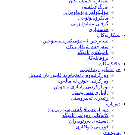
شیكاریە كیمیاییەكان
بەرگری لەش
مۆڵیكولەر و بۆماوەزانی
مایكرۆبایۆلۆجی
گرفتی مێتابۆلیزمی
هەستیاری
شیكاریەكان
ئینتەرجین،ئەجیۆمیکس،سەنتۆجین
سەرجەم شیكاریەكان
نامیلكەی تاقیگە
پرۆفایلەكان
چالاکیەکان
خزمەتگوزاریەكانی تر
وه‌رگرتنه‌وه‌ی ئه‌نجام به‌ ڤایبه‌ر یان ئیمه‌یل
وەرگرتنی خوێن لە ماڵەوە
تۆماركردنی زانیاری نەخۆش
زانیاری تەندروستی
ڕێبەری تەندروستی
دەربارە
دەربارەی تاقیگەی پسپۆڕیی نوا
كاتەكانی دەوامی تاقیگە
دەستەی بەڕێوبەران
فۆڕمی داواكاری
پەیوەندی