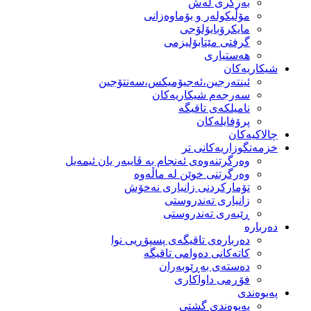
بەرگری لەش
مۆڵیكولەر و بۆماوەزانی
مایكرۆبایۆلۆجی
گرفتی مێتابۆلیزمی
هەستیاری
شیكاریەكان
ئینتەرجین،ئەجیۆمیکس،سەنتۆجین
سەرجەم شیكاریەكان
نامیلكەی تاقیگە
پرۆفایلەكان
چالاکیەکان
خزمەتگوزاریەكانی تر
وه‌رگرتنه‌وه‌ی ئه‌نجام به‌ ڤایبه‌ر یان ئیمه‌یل
وەرگرتنی خوێن لە ماڵەوە
تۆماركردنی زانیاری نەخۆش
زانیاری تەندروستی
ڕێبەری تەندروستی
دەربارە
دەربارەی تاقیگەی پسپۆڕیی نوا
كاتەكانی دەوامی تاقیگە
دەستەی بەڕێوبەران
فۆڕمی داواكاری
پەیوەندی
پەیوەندی گشتی