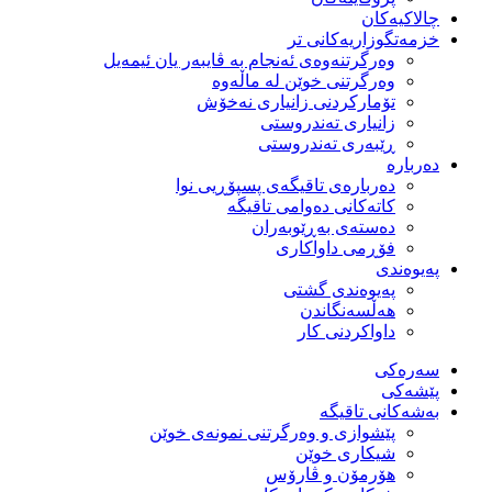
چالاکیەکان
خزمەتگوزاریەكانی تر
وه‌رگرتنه‌وه‌ی ئه‌نجام به‌ ڤایبه‌ر یان ئیمه‌یل
وەرگرتنی خوێن لە ماڵەوە
تۆماركردنی زانیاری نەخۆش
زانیاری تەندروستی
ڕێبەری تەندروستی
دەربارە
دەربارەی تاقیگەی پسپۆڕیی نوا
كاتەكانی دەوامی تاقیگە
دەستەی بەڕێوبەران
فۆڕمی داواكاری
پەیوەندی
پەیوەندی گشتی
هەڵسەنگاندن
داواكردنی كار
سەرەکی
پێشەکی
بەشەكانی تاقیگە
پێشوازی و وەرگرتنی نمونەی خوێن
شیكاری خوێن
هۆرمۆن و ڤارۆس