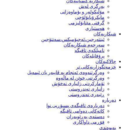
شیكاریە كیمیاییەكان
بەرگری لەش
مۆڵیكولەر و بۆماوەزانی
مایكرۆبایۆلۆجی
گرفتی مێتابۆلیزمی
هەستیاری
شیكاریەكان
ئینتەرجین،ئەجیۆمیکس،سەنتۆجین
سەرجەم شیكاریەكان
نامیلكەی تاقیگە
پرۆفایلەكان
چالاکیەکان
خزمەتگوزاریەكانی تر
وه‌رگرتنه‌وه‌ی ئه‌نجام به‌ ڤایبه‌ر یان ئیمه‌یل
وەرگرتنی خوێن لە ماڵەوە
تۆماركردنی زانیاری نەخۆش
زانیاری تەندروستی
ڕێبەری تەندروستی
دەربارە
دەربارەی تاقیگەی پسپۆڕیی نوا
كاتەكانی دەوامی تاقیگە
دەستەی بەڕێوبەران
فۆڕمی داواكاری
پەیوەندی