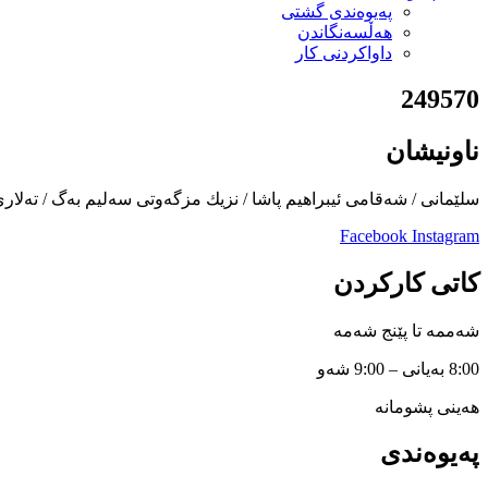
پەیوەندی گشتی
هەڵسەنگاندن
داواكردنی كار
249570
ناونیشان
سلێمانی / شەقامی ئیبراهیم پاشا / نزیك مزگەوتی سەلیم بەگ / تەلار
Facebook
Instagram
کاتی کارکردن
شەممە تا پێنج شەمە
8:00 بەیانی – 9:00 شەو
هەینی پشومانە
پەیوەندی