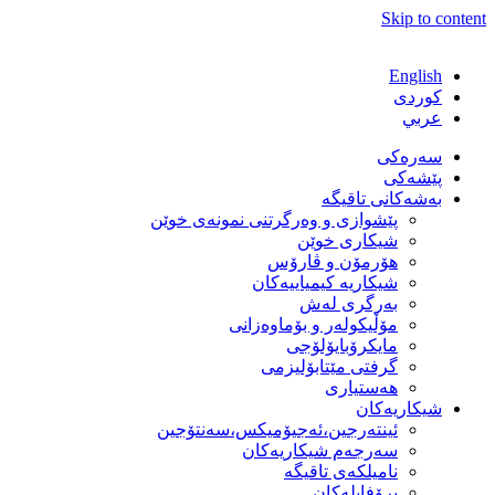
Skip to content
English
كوردی
عربي
سەرەکی
پێشەکی
بەشەكانی تاقیگە
پێشوازی و وەرگرتنی نمونەی خوێن
شیكاری خوێن
هۆرمۆن و ڤارۆس
شیكاریە كیمیاییەكان
بەرگری لەش
مۆڵیكولەر و بۆماوەزانی
مایكرۆبایۆلۆجی
گرفتی مێتابۆلیزمی
هەستیاری
شیكاریەكان
ئینتەرجین،ئەجیۆمیکس،سەنتۆجین
سەرجەم شیكاریەكان
نامیلكەی تاقیگە
پرۆفایلەكان