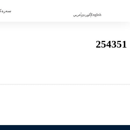
سەرەک
English
كوردی
عربي
254351