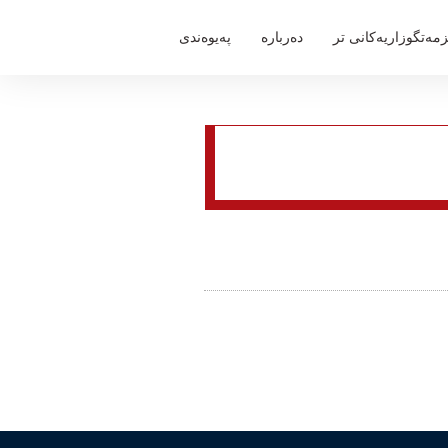
مەتگوزاریەكانی تر
دەربارە
پەیوەندی