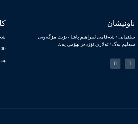
ناونیشان
کا
سلێمانی / شەقامی ئیبراهیم پاشا / نزیك مزگەوتی
شەم
سەلیم بەگ / تەلاری نۆژدەر نهۆمی یەك
8:00 بەیانی – 0
هەی