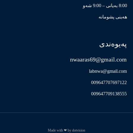
8:00 بەیانی – 9:00 شەو
هەینی پشومانە
پەیوەندی
nwaaras69@gmail.com
labnwa@gmail.com
009647707697122
009647709138555
Made with ❤ by dotvision