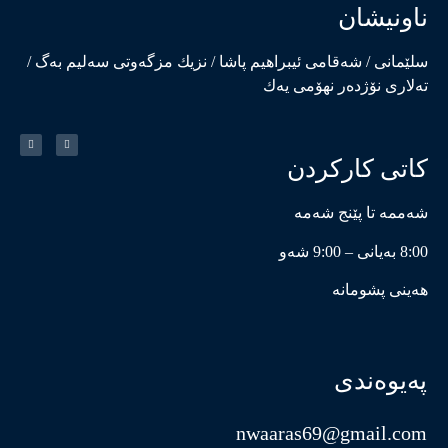
ناونیشان
سلێمانی / شەقامی ئیبراهیم پاشا / نزیك مزگەوتی سەلیم بەگ /
تەلاری نۆژدەر نهۆمی یەك
کاتی کارکردن
شەممە تا پێنج شەمە
8:00 بەیانی – 9:00 شەو
هەینی پشومانە
پەیوەندی
nwaaras69@gmail.com