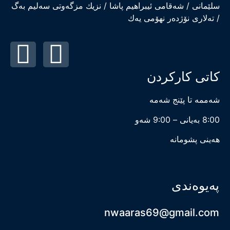
سلێمانی / شەقامی ئیبراهیم پاشا / نزیك مزگەوتی سەلیم بەگ
/ تەلاری نۆژدەر نهۆمی یەك
کاتی کارکردن
شەممە تا پێنج شەمە
8:00 بەیانی – 9:00 شەو
هەینی پشومانە
پەیوەندی
nwaaras69@gmail.com