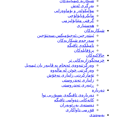
شیكاریە كیمیاییەكان
بەرگری لەش
مۆڵیكولەر و بۆماوەزانی
مایكرۆبایۆلۆجی
گرفتی مێتابۆلیزمی
هەستیاری
شیكاریەكان
ئینتەرجین،ئەجیۆمیکس،سەنتۆجین
سەرجەم شیكاریەكان
نامیلكەی تاقیگە
پرۆفایلەكان
چالاکیەکان
خزمەتگوزاریەكانی تر
وه‌رگرتنه‌وه‌ی ئه‌نجام به‌ ڤایبه‌ر یان ئیمه‌یل
وەرگرتنی خوێن لە ماڵەوە
تۆماركردنی زانیاری نەخۆش
زانیاری تەندروستی
ڕێبەری تەندروستی
دەربارە
دەربارەی تاقیگەی پسپۆڕیی نوا
كاتەكانی دەوامی تاقیگە
دەستەی بەڕێوبەران
فۆڕمی داواكاری
پەیوەندی