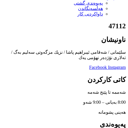
پەیوەندی گشتی
هەڵسەنگاندن
داواكردنی كار
47112
ناونیشان
سلێمانی / شەقامی ئیبراهیم پاشا / نزیك مزگەوتی سەلیم بەگ /
تەلاری نۆژدەر نهۆمی یەك
Facebook
Instagram
کاتی کارکردن
شەممە تا پێنج شەمە
8:00 بەیانی – 9:00 شەو
هەینی پشومانە
پەیوەندی