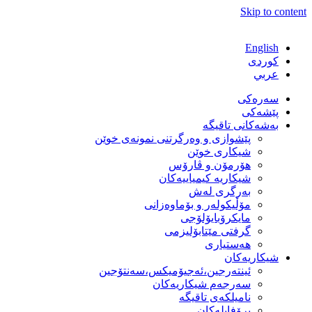
Skip to content
English
كوردی
عربي
سەرەکی
پێشەکی
بەشەكانی تاقیگە
پێشوازی و وەرگرتنی نمونەی خوێن
شیكاری خوێن
هۆرمۆن و ڤارۆس
شیكاریە كیمیاییەكان
بەرگری لەش
مۆڵیكولەر و بۆماوەزانی
مایكرۆبایۆلۆجی
گرفتی مێتابۆلیزمی
هەستیاری
شیكاریەكان
ئینتەرجین،ئەجیۆمیکس،سەنتۆجین
سەرجەم شیكاریەكان
نامیلكەی تاقیگە
پرۆفایلەكان