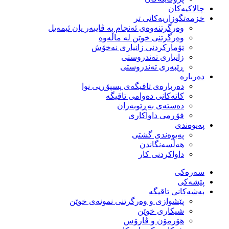
چالاکیەکان
خزمەتگوزاریەكانی تر
وه‌رگرتنه‌وه‌ی ئه‌نجام به‌ ڤایبه‌ر یان ئیمه‌یل
وەرگرتنی خوێن لە ماڵەوە
تۆماركردنی زانیاری نەخۆش
زانیاری تەندروستی
ڕێبەری تەندروستی
دەربارە
دەربارەی تاقیگەی پسپۆڕیی نوا
كاتەكانی دەوامی تاقیگە
دەستەی بەڕێوبەران
فۆڕمی داواكاری
پەیوەندی
پەیوەندی گشتی
هەڵسەنگاندن
داواكردنی كار
سەرەکی
پێشەکی
بەشەكانی تاقیگە
پێشوازی و وەرگرتنی نمونەی خوێن
شیكاری خوێن
هۆرمۆن و ڤارۆس