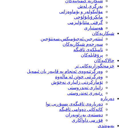
شیكاریە كیمیاییەكان
بەرگری لەش
مۆڵیكولەر و بۆماوەزانی
مایكرۆبایۆلۆجی
گرفتی مێتابۆلیزمی
هەستیاری
شیكاریەكان
ئینتەرجین،ئەجیۆمیکس،سەنتۆجین
سەرجەم شیكاریەكان
نامیلكەی تاقیگە
پرۆفایلەكان
چالاکیەکان
خزمەتگوزاریەكانی تر
وه‌رگرتنه‌وه‌ی ئه‌نجام به‌ ڤایبه‌ر یان ئیمه‌یل
وەرگرتنی خوێن لە ماڵەوە
تۆماركردنی زانیاری نەخۆش
زانیاری تەندروستی
ڕێبەری تەندروستی
دەربارە
دەربارەی تاقیگەی پسپۆڕیی نوا
كاتەكانی دەوامی تاقیگە
دەستەی بەڕێوبەران
فۆڕمی داواكاری
پەیوەندی