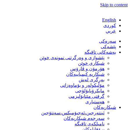
Skip to content
English
كوردی
عربي
سەرەکی
پێشەکی
بەشەكانی تاقیگە
پێشوازی و وەرگرتنی نمونەی خوێن
شیكاری خوێن
هۆرمۆن و ڤارۆس
شیكاریە كیمیاییەكان
بەرگری لەش
مۆڵیكولەر و بۆماوەزانی
مایكرۆبایۆلۆجی
گرفتی مێتابۆلیزمی
هەستیاری
شیكاریەكان
ئینتەرجین،ئەجیۆمیکس،سەنتۆجین
سەرجەم شیكاریەكان
نامیلكەی تاقیگە
پرۆفایلەكان