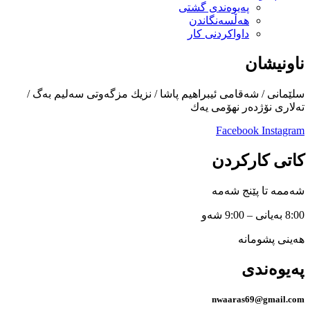
پەیوەندی گشتی
هەڵسەنگاندن
داواكردنی كار
ناونیشان
سلێمانی / شەقامی ئیبراهیم پاشا / نزیك مزگەوتی سەلیم بەگ /
تەلاری نۆژدەر نهۆمی یەك
Facebook
Instagram
کاتی کارکردن
شەممە تا پێنج شەمە
8:00 بەیانی – 9:00 شەو
هەینی پشومانە
پەیوەندی
nwaaras69@gmail.com