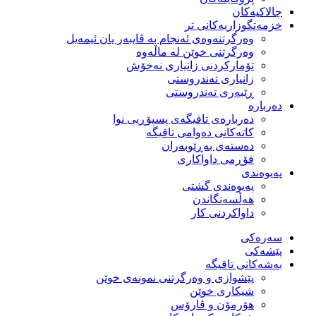
چالاکیەکان
خزمەتگوزاریەكانی تر
وه‌رگرتنه‌وه‌ی ئه‌نجام به‌ ڤایبه‌ر یان ئیمه‌یل
وەرگرتنی خوێن لە ماڵەوە
تۆماركردنی زانیاری نەخۆش
زانیاری تەندروستی
ڕێبەری تەندروستی
دەربارە
دەربارەی تاقیگەی پسپۆڕیی نوا
كاتەكانی دەوامی تاقیگە
دەستەی بەڕێوبەران
فۆڕمی داواكاری
پەیوەندی
پەیوەندی گشتی
هەڵسەنگاندن
داواكردنی كار
سەرەکی
پێشەکی
بەشەكانی تاقیگە
پێشوازی و وەرگرتنی نمونەی خوێن
شیكاری خوێن
هۆرمۆن و ڤارۆس