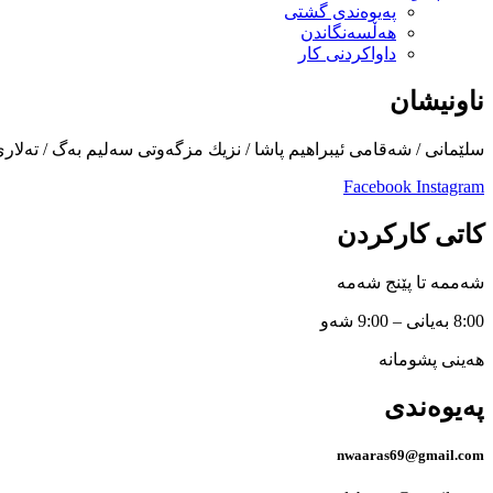
پەیوەندی گشتی
هەڵسەنگاندن
داواكردنی كار
ناونیشان
سلێمانی / شەقامی ئیبراهیم پاشا / نزیك مزگەوتی سەلیم بەگ / تەلار
Facebook
Instagram
کاتی کارکردن
شەممە تا پێنج شەمە
8:00 بەیانی – 9:00 شەو
هەینی پشومانە
پەیوەندی
nwaaras69@gmail.com