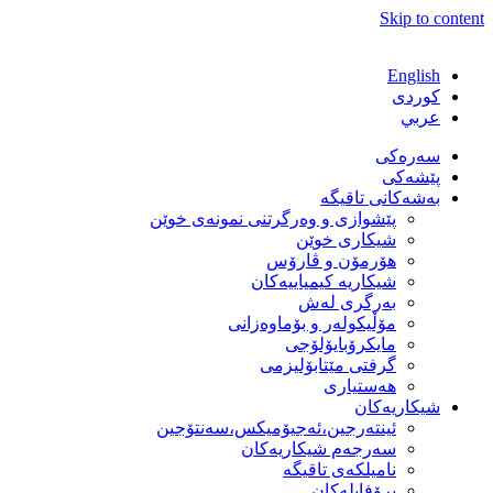
Skip to content
English
كوردی
عربي
سەرەکی
پێشەکی
بەشەكانی تاقیگە
پێشوازی و وەرگرتنی نمونەی خوێن
شیكاری خوێن
هۆرمۆن و ڤارۆس
شیكاریە كیمیاییەكان
بەرگری لەش
مۆڵیكولەر و بۆماوەزانی
مایكرۆبایۆلۆجی
گرفتی مێتابۆلیزمی
هەستیاری
شیكاریەكان
ئینتەرجین،ئەجیۆمیکس،سەنتۆجین
سەرجەم شیكاریەكان
نامیلكەی تاقیگە
پرۆفایلەكان