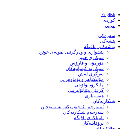
Skip
to
English
content
كوردی
عربي
سەرەکی
پێشەکی
بەشەكانی تاقیگە
پێشوازی و وەرگرتنی نمونەی خوێن
شیكاری خوێن
هۆرمۆن و ڤارۆس
شیكاریە كیمیاییەكان
بەرگری لەش
مۆڵیكولەر و بۆماوەزانی
مایكرۆبایۆلۆجی
گرفتی مێتابۆلیزمی
هەستیاری
شیكاریەكان
ئینتەرجین،ئەجیۆمیکس،سەنتۆجین
سەرجەم شیكاریەكان
نامیلكەی تاقیگە
پرۆفایلەكان
چالاکیەکان