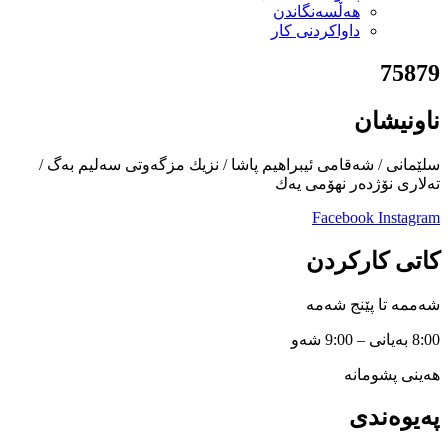
هەڵسەنگاندن
داواكردنی كار
75879
ناونیشان
سلێمانی / شەقامی ئیبراهیم پاشا / نزیك مزگەوتی سەلیم بەگ /
تەلاری نۆژدەر نهۆمی یەك
Facebook
Instagram
کاتی کارکردن
شەممە تا پێنج شەمە
8:00 بەیانی – 9:00 شەو
هەینی پشومانە
پەیوەندی