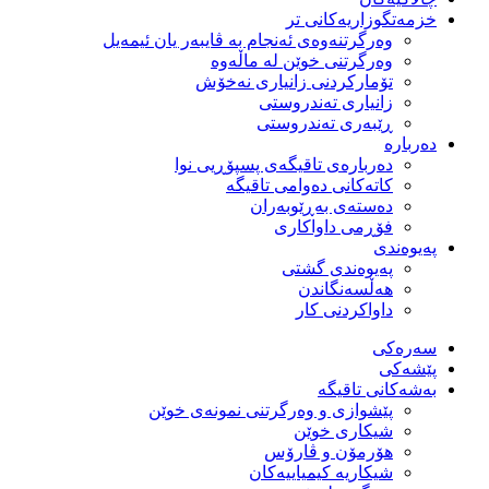
خزمەتگوزاریەكانی تر
وه‌رگرتنه‌وه‌ی ئه‌نجام به‌ ڤایبه‌ر یان ئیمه‌یل
وەرگرتنی خوێن لە ماڵەوە
تۆماركردنی زانیاری نەخۆش
زانیاری تەندروستی
ڕێبەری تەندروستی
دەربارە
دەربارەی تاقیگەی پسپۆڕیی نوا
كاتەكانی دەوامی تاقیگە
دەستەی بەڕێوبەران
فۆڕمی داواكاری
پەیوەندی
پەیوەندی گشتی
هەڵسەنگاندن
داواكردنی كار
سەرەکی
پێشەکی
بەشەكانی تاقیگە
پێشوازی و وەرگرتنی نمونەی خوێن
شیكاری خوێن
هۆرمۆن و ڤارۆس
شیكاریە كیمیاییەكان