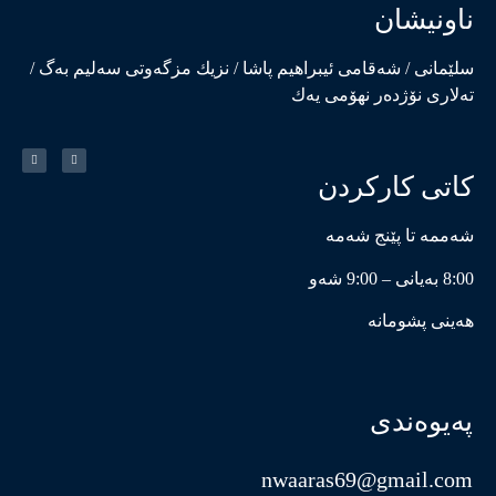
ناونیشان
سلێمانی / شەقامی ئیبراهیم پاشا / نزیك مزگەوتی سەلیم بەگ /
تەلاری نۆژدەر نهۆمی یەك
کاتی کارکردن
شەممە تا پێنج شەمە
8:00 بەیانی – 9:00 شەو
هەینی پشومانە
پەیوەندی
nwaaras69@gmail.com