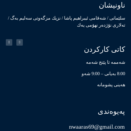
ناونیشان
سلێمانی / شەقامی ئیبراهیم پاشا / نزیك مزگەوتی سەلیم بەگ /
تەلاری نۆژدەر نهۆمی یەك
کاتی کارکردن
شەممە تا پێنج شەمە
8:00 بەیانی – 9:00 شەو
هەینی پشومانە
پەیوەندی
nwaaras69@gmail.com